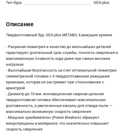
О компании
Тип бура
SDS-plus
О бренде
Политика обработки персональных данных
Описание
Новости
Программа бонусов
Твердосплавный бур, SDS-plus METABO, 4 режущие кромки
Как нас найти
Пользовательское соглашение
- Разумная геометрия и качество до мельчайших деталей
гарантируют длительный срок службы, точность сверления и
максимальную плавность хода даже при самых высоких
СЕТЕВОЙ ЭЛЕКТРОИНСТРУМЕНТ
нагрузках
- Высочайшая безопасность за счет оптимальной геометрии
Угловые шлифмашины (УШМ)
симметричной головки с 4 твердосплавными режущими
Перфораторы
кромками, которая не застревает при столкновении с
Дрели
арматурой
Лобзики
- Диаметр до 10 мм: инновационная сварная цельная
твердосплавная головка обеспечивает максимальную
Пылесосы
долговечность, а увеличенные каналы для отвода пыли —
максимально возможную скорость сверления
АККУМУЛЯТОРНЫЙ ИНСТРУМЕНТ
- Мощные «разбиватели» (Power Breakers) образуют
микротрещины в материале, что значительно повышает
Аккумуляторные шуруповерты
скорость сверления