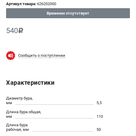
Артикул товара:
626202000
СРАВНЕНИЕ
(
0
)
Временно отсутствует
ИЗБРАННОЕ
(
0
)
540
c
МАГАЗИНЫ
Сообщить о поступлении
СЕРВИС
ПОДДЕРЖКА
Характеристики
Сервисный центр
ИНФОРМАЦИЯ
Диаметр бура,
мм
5,5
Юридическим лицам
Длина бура общая,
Контакты
мм
110
Правила обмена и возврата
Длина бура
рабочая, мм
50
Способы оплаты