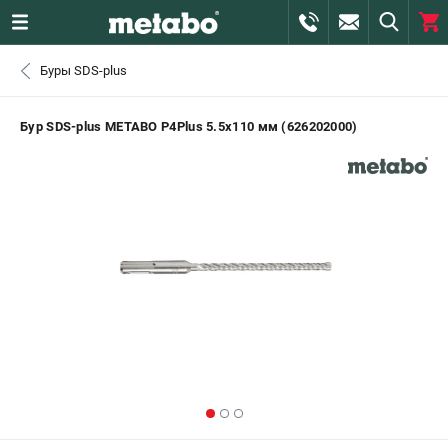
0 
Буры SDS-plus
₽
САНКТ-ПЕТЕРБУРГ
Бур SDS-plus METABO P4Plus 5.5х110 мм (626202000)
+7 (812) 407-39-48
- ЗАКАЗ ИЗДЕЛИЙ
+7 (911) 360-06-14 | +7 (8112) 59-10-67
- ЗАКАЗ ЗАПЧАСТЕЙ
ЗАКАЗАТЬ ЗАПЧАСТЬ
ВХОД ИЛИ РЕГИСТРАЦИЯ
КАТАЛОГ
АКЦИИ