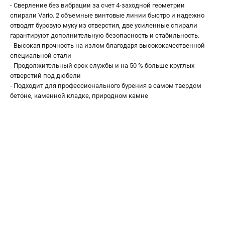
Аккумуляторные перфораторы
- Сверление без вибрации за счет 4-заходной геометрии
Аккумуляторные УШМ
спирали Vario. 2 объемные винтовые линии быстро и надежно
отводят буровую муку из отверстия, две усиленные спирали
Наборы инструмента
гарантируют дополнительную безопасность и стабильность.
Аккумуляторные лобзики
- Высокая прочность на излом благодаря высококачественной
специальной стали
- Продолжительный срок службы и на 50 % больше круглых
РАСХОДНЫЕ МАТЕРИАЛЫ И АКСЕССУАРЫ
отверстий под дюбели
Аккумуляторы и зарядные устройства
- Подходит для профессионального бурения в самом твердом
Запчасти для изделий
бетоне, каменной кладке, природном камне
Кейсы и сумки
ТЕЛЕФОН (САНКТ-ПЕТЕРБУРГ)
+7 (812) 407-39-48
Информация размещённая на сайте не является публичной
офертой.
8 (812) 318-40-26
8 (800) 550-70-46
Режим работы колл-центра:
пн-пт - с 9:00 до 18:00
сб - с 10:00 до 16:00
вс - выходной