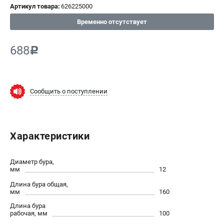
Артикул товара:
626225000
СРАВНЕНИЕ
(
0
)
Временно отсутствует
ИЗБРАННОЕ
(
0
)
688
c
МАГАЗИНЫ
Сообщить о поступлении
СЕРВИС
ПОДДЕРЖКА
Характеристики
Сервисный центр
ИНФОРМАЦИЯ
Диаметр бура,
мм
12
Юридическим лицам
Длина бура общая,
Контакты
мм
160
Правила обмена и возврата
Длина бура
рабочая, мм
100
Способы оплаты