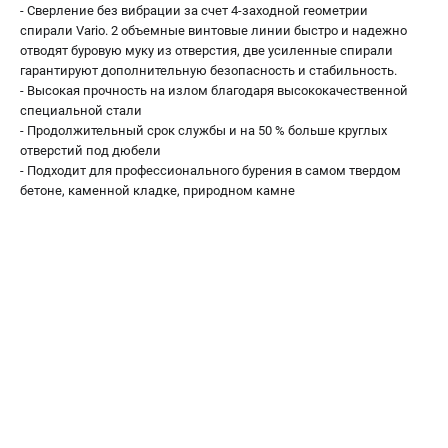
Аккумуляторные перфораторы
- Сверление без вибрации за счет 4-заходной геометрии
Аккумуляторные УШМ
спирали Vario. 2 объемные винтовые линии быстро и надежно
отводят буровую муку из отверстия, две усиленные спирали
Наборы инструмента
гарантируют дополнительную безопасность и стабильность.
Аккумуляторные лобзики
- Высокая прочность на излом благодаря высококачественной
специальной стали
- Продолжительный срок службы и на 50 % больше круглых
РАСХОДНЫЕ МАТЕРИАЛЫ И АКСЕССУАРЫ
отверстий под дюбели
Аккумуляторы и зарядные устройства
- Подходит для профессионального бурения в самом твердом
Запчасти для изделий
бетоне, каменной кладке, природном камне
Кейсы и сумки
ТЕЛЕФОН (САНКТ-ПЕТЕРБУРГ)
+7 (812) 407-39-48
Информация размещённая на сайте не является публичной
офертой.
8 (812) 318-40-26
8 (800) 550-70-46
Режим работы колл-центра:
пн-пт - с 9:00 до 18:00
сб - с 10:00 до 16:00
вс - выходной