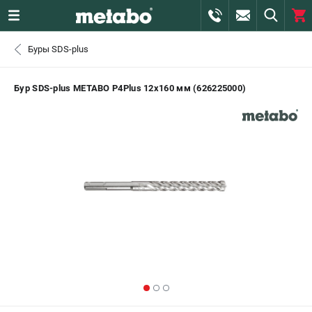
0 
Буры SDS-plus
₽
САНКТ-ПЕТЕРБУРГ
Бур SDS-plus METABO P4Plus 12х160 мм (626225000)
+7 (812) 407-39-48
- ЗАКАЗ ИЗДЕЛИЙ
+7 (911) 360-06-14 | +7 (8112) 59-10-67
- ЗАКАЗ ЗАПЧАСТЕЙ
ЗАКАЗАТЬ ЗАПЧАСТЬ
ВХОД ИЛИ РЕГИСТРАЦИЯ
КАТАЛОГ
АКЦИИ