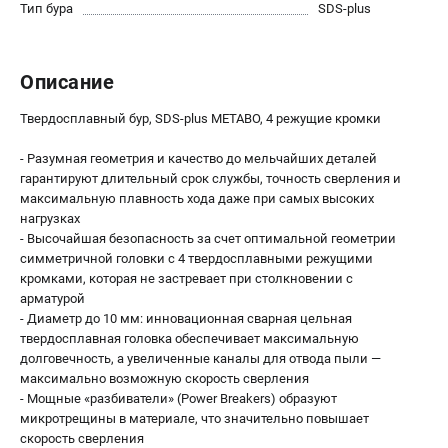
О компании
Тип бура
SDS-plus
О бренде
Политика обработки персональных данных
Описание
Новости
Программа бонусов
Твердосплавный бур, SDS-plus METABO, 4 режущие кромки
Как нас найти
Пользовательское соглашение
- Разумная геометрия и качество до мельчайших деталей
гарантируют длительный срок службы, точность сверления и
максимальную плавность хода даже при самых высоких
СЕТЕВОЙ ЭЛЕКТРОИНСТРУМЕНТ
нагрузках
- Высочайшая безопасность за счет оптимальной геометрии
Угловые шлифмашины (УШМ)
симметричной головки с 4 твердосплавными режущими
Перфораторы
кромками, которая не застревает при столкновении с
Дрели
арматурой
Лобзики
- Диаметр до 10 мм: инновационная сварная цельная
твердосплавная головка обеспечивает максимальную
Пылесосы
долговечность, а увеличенные каналы для отвода пыли —
максимально возможную скорость сверления
АККУМУЛЯТОРНЫЙ ИНСТРУМЕНТ
- Мощные «разбиватели» (Power Breakers) образуют
микротрещины в материале, что значительно повышает
Аккумуляторные шуруповерты
скорость сверления