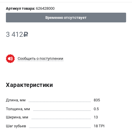
Артикул товара:
626428000
СРАВНЕНИЕ
(
0
)
Временно отсутствует
ИЗБРАННОЕ
(
0
)
3 412
c
МАГАЗИНЫ
СЕРВИС
Сообщить о поступлении
ПОДДЕРЖКА
Сервисный центр
Характеристики
ИНФОРМАЦИЯ
Длина, мм
835
Юридическим лицам
Толщина, мм
0.5
Контакты
Ширина, мм
13
Правила обмена и возврата
Шаг зубьев
18 TPI
Способы оплаты