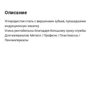
О компании
О бренде
Описание
Политика обработки персональных данных
Новости
Углеродистая сталь с вершинами зубьев, прошедшими
Программа бонусов
индукционную закалку
Очень рентабельны благодаря большому сроку службы
Как нас найти
Для материалов: Металл / Профили / Пластмассы /
Пользовательское соглашение
Пеноматериалы
СЕТЕВОЙ ЭЛЕКТРОИНСТРУМЕНТ
Угловые шлифмашины (УШМ)
Перфораторы
Дрели
Лобзики
Пылесосы
АККУМУЛЯТОРНЫЙ ИНСТРУМЕНТ
Аккумуляторные шуруповерты