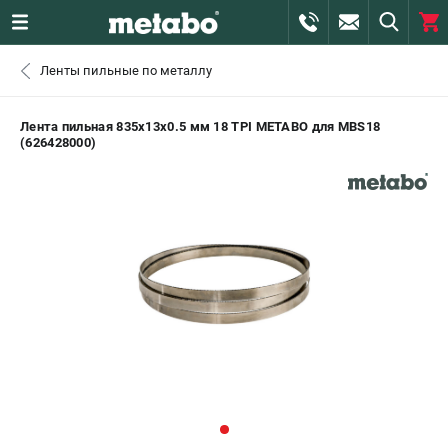
0 
Ленты пильные по металлу
₽
САНКТ-ПЕТЕРБУРГ
Лента пильная 835x13x0.5 мм 18 TPI METABO для MBS18
(626428000)
+7 (812) 407-39-48
- ЗАКАЗ ИЗДЕЛИЙ
+7 (911) 360-06-14 | +7 (8112) 59-10-67
- ЗАКАЗ ЗАПЧАСТЕЙ
ЗАКАЗАТЬ ЗАПЧАСТЬ
ВХОД ИЛИ РЕГИСТРАЦИЯ
КАТАЛОГ
АКЦИИ