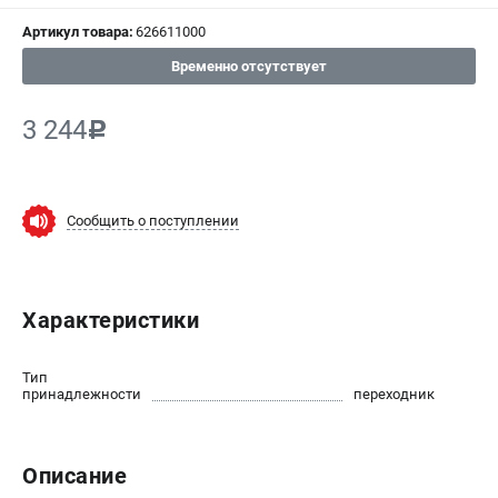
Артикул товара:
626611000
СРАВНЕНИЕ
(
0
)
Временно отсутствует
ИЗБРАННОЕ
(
0
)
3 244
c
МАГАЗИНЫ
СЕРВИС
Сообщить о поступлении
ПОДДЕРЖКА
Сервисный центр
Характеристики
ИНФОРМАЦИЯ
Тип
Юридическим лицам
принадлежности
переходник
Контакты
Правила обмена и возврата
Описание
Способы оплаты