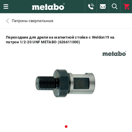
0 
Патроны сверлильные
₽
САНКТ-ПЕТЕРБУРГ
Переходник для дрели на магнитной стойке c Weldon19 на
патрон 1/2-20 UNF METABO (626611000)
+7 (812) 407-39-48
- ЗАКАЗ ИЗДЕЛИЙ
+7 (911) 360-06-14 | +7 (8112) 59-10-67
- ЗАКАЗ ЗАПЧАСТЕЙ
ЗАКАЗАТЬ ЗАПЧАСТЬ
ВХОД ИЛИ РЕГИСТРАЦИЯ
КАТАЛОГ
АКЦИИ