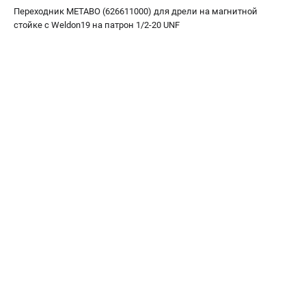
О компании
Переходник METABO (626611000) для дрели на магнитной
О бренде
стойке c Weldon19 на патрон 1/2-20 UNF
Политика обработки персональных данных
Новости
Программа бонусов
Как нас найти
Пользовательское соглашение
СЕТЕВОЙ ЭЛЕКТРОИНСТРУМЕНТ
Угловые шлифмашины (УШМ)
Перфораторы
Дрели
Лобзики
Пылесосы
АККУМУЛЯТОРНЫЙ ИНСТРУМЕНТ
Аккумуляторные шуруповерты