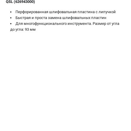
QSL (626943000)
О компании
О бренде
Перфорированная шлифовальная пластина с липучкой
Политика обработки персональных данных
Быстрая и проста замена шлифовальных пластин
Новости
Для многофункционального инструмента. Размер от угла
до угла: 93 мм
Программа бонусов
Как нас найти
Пользовательское соглашение
СЕТЕВОЙ ЭЛЕКТРОИНСТРУМЕНТ
Угловые шлифмашины (УШМ)
Перфораторы
Дрели
Лобзики
Пылесосы
АККУМУЛЯТОРНЫЙ ИНСТРУМЕНТ
Аккумуляторные шуруповерты