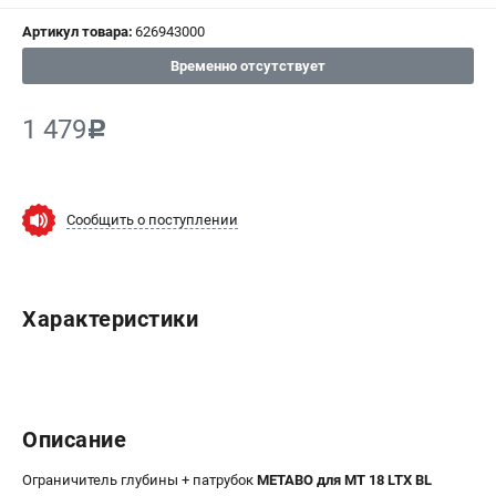
Артикул товара:
626943000
СРАВНЕНИЕ
(
0
)
Временно отсутствует
ИЗБРАННОЕ
(
0
)
1 479
c
МАГАЗИНЫ
СЕРВИС
Сообщить о поступлении
ПОДДЕРЖКА
Сервисный центр
Характеристики
ИНФОРМАЦИЯ
Юридическим лицам
Контакты
Описание
Правила обмена и возврата
Способы оплаты
Ограничитель глубины + патрубок
METABO для MT 18 LTX BL