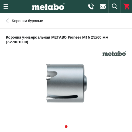
0 
Коронки буровые
₽
САНКТ-ПЕТЕРБУРГ
Коронка универсальная METABO Pioneer М16 25х60 мм
(627001000)
+7 (812) 407-39-48
- ЗАКАЗ ИЗДЕЛИЙ
+7 (911) 360-06-14 | +7 (8112) 59-10-67
- ЗАКАЗ ЗАПЧАСТЕЙ
ЗАКАЗАТЬ ЗАПЧАСТЬ
ВХОД ИЛИ РЕГИСТРАЦИЯ
КАТАЛОГ
АКЦИИ