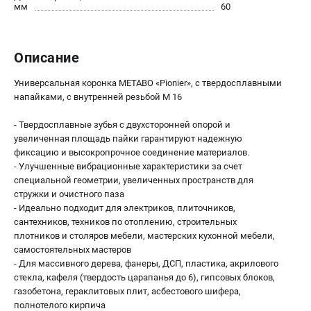
О компании
мм
60
О бренде
Политика обработки персональных данных
Описание
Новости
Программа бонусов
Универсальная коронка METABO «Pionier», с твердосплавными
Как нас найти
напайками, с внутренней резьбой M 16
Пользовательское соглашение
- Твердосплавные зубья с двухсторонней опорой и
увеличенная площадь пайки гарантируют надежную
СЕТЕВОЙ ЭЛЕКТРОИНСТРУМЕНТ
фиксацию и высокропрочное соединение материалов.
- Улучшенные вибрационные характеристики за счет
Угловые шлифмашины (УШМ)
специальной геометрии, увеличенных пространств для
Перфораторы
стружки и очистного паза
Дрели
- Идеально подходит для электриков, плиточников,
Лобзики
сантехников, техников по отоплению, строительных
плотников и столяров мебели, мастерских кухонной мебели,
Пылесосы
самостоятельных мастеров
- Для массивного дерева, фанеры, ДСП, пластика, акрилового
АККУМУЛЯТОРНЫЙ ИНСТРУМЕНТ
стекла, кафеля (твердость царапанья до 6), гипсовых блоков,
газобетона, гераклитовых плит, асбестового шифера,
Аккумуляторные шуруповерты
полнотелого кирпича