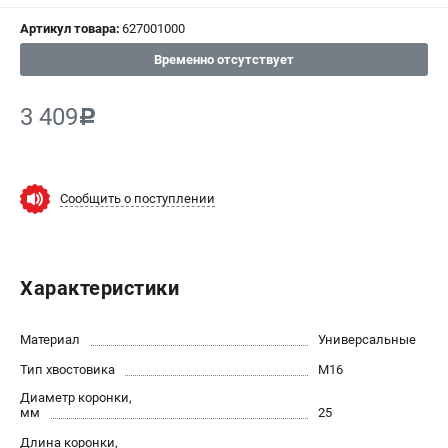
Артикул товара:
627001000
СРАВНЕНИЕ
(
0
)
Временно отсутствует
ИЗБРАННОЕ
(
0
)
3 409
c
МАГАЗИНЫ
СЕРВИС
Сообщить о поступлении
ПОДДЕРЖКА
Сервисный центр
Характеристики
ИНФОРМАЦИЯ
Материал
Универсальные
Юридическим лицам
Тип хвостовика
М16
Контакты
Диаметр коронки,
Правила обмена и возврата
мм
25
Способы оплаты
Длина коронки,