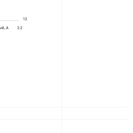
12
й, А
2.2