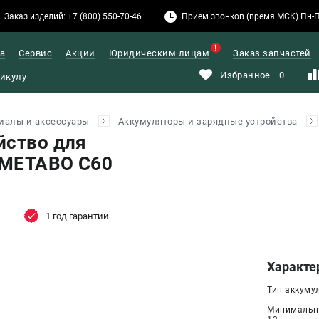
Заказ изделий: +7 (800) 550-70-46
Прием звонков (время МСК) Пн-Пт: 
а
Сервис
Акции
Юридическим лицам
Заказ запчастей
Избранное
0
иалы и аксессуары
Аккумуляторы и зарядные устройства
йство для
 METABO C60
1 год гарантии
Характе
Тип аккумул
Минимально