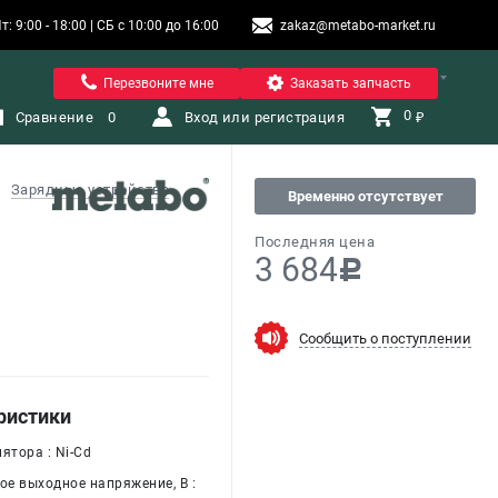
9:00 - 18:00 | СБ с 10:00 до 16:00
zakaz@metabo-market.ru
Помона
Перезвоните мне
Заказать запчасть
0 
Сравнение
0
Вход или регистрация
₽
Зарядные устройства
Временно отсутствует
Последняя цена
3 684
c
Сообщить о поступлении
ристики
ятора : Ni-Cd
е выходное напряжение, В :