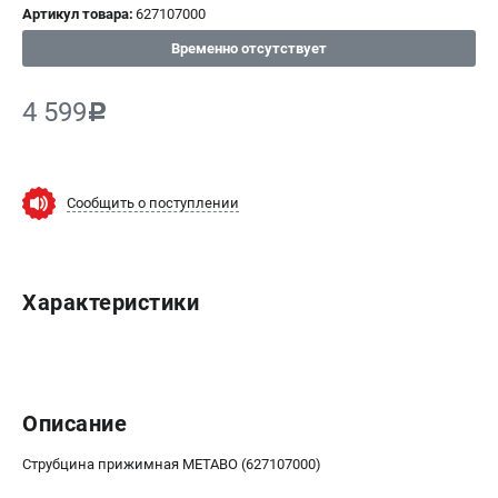
Артикул товара:
627107000
СРАВНЕНИЕ
(
0
)
Временно отсутствует
ИЗБРАННОЕ
(
0
)
4 599
c
МАГАЗИНЫ
Сообщить о поступлении
СЕРВИС
ПОДДЕРЖКА
Характеристики
Сервисный центр
ИНФОРМАЦИЯ
Юридическим лицам
Описание
Контакты
Правила обмена и возврата
Струбцина прижимная METABO (627107000)
Способы оплаты