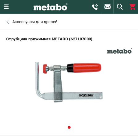
0 
Аксессуары для дрелей
₽
САНКТ-ПЕТЕРБУРГ
Струбцина прижимная METABO (627107000)
+7 (812) 407-39-48
- ЗАКАЗ ИЗДЕЛИЙ
+7 (911) 360-06-14 | +7 (8112) 59-10-67
- ЗАКАЗ ЗАПЧАСТЕЙ
ЗАКАЗАТЬ ЗАПЧАСТЬ
ВХОД ИЛИ РЕГИСТРАЦИЯ
КАТАЛОГ
АКЦИИ