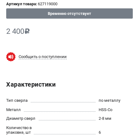
Артикул товара:
627119000
СРАВНЕНИЕ
(
0
)
Временно отсутствует
ИЗБРАННОЕ
(
0
)
2 400
c
МАГАЗИНЫ
Сообщить о поступлении
СЕРВИС
ПОДДЕРЖКА
Характеристики
Сервисный центр
ИНФОРМАЦИЯ
Тип сверла
по металлу
Металл
Юридическим лицам
HSS-Co
Контакты
Диаметр сверл
2-8 мм
Правила обмена и возврата
Количество в
упаковке, шт
6
Способы оплаты