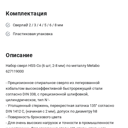
О компании
О бренде
Комплектация
Политика обработки персональных данных
Новости
СверлаØ 2 / 3 / 4 / 5 / 6 / 8 мм
Программа бонусов
Пластиковая упаковка
Как нас найти
Пользовательское соглашение
Описание
СЕТЕВОЙ ЭЛЕКТРОИНСТРУМЕНТ
Набор сверл HSS-Co (6 шт; 2-8 мм) по металлу Metabo
Угловые шлифмашины (УШМ)
627119000
Перфораторы
- Прецизионное спиральное сверло из легированной
Дрели
кобальтом высокоэффективной быстрорежущей стали
Лобзики
согласно DIN 338, с прецизионной шлифовкой,
Пылесосы
цилиндрическое, тип N␍
- Утолщенный стержень, перекрестная заточка 135° согласно
DIN 1412 C, (начиная с 2 мм), допуск по диаметру h8
АККУМУЛЯТОРНЫЙ ИНСТРУМЕНТ
- Поверхность бронзового цвета
Аккумуляторные шуруповерты
- Для очень высоких нагрузок и точности в промышленности