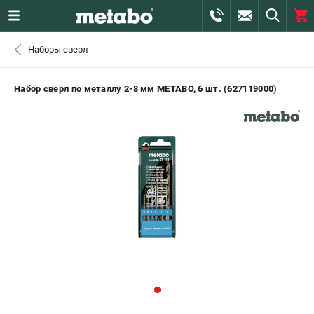
0 
Наборы сверл
₽
САНКТ-ПЕТЕРБУРГ
Набор сверл по металлу 2-8 мм METABO, 6 шт. (627119000)
+7 (812) 407-39-48
- ЗАКАЗ ИЗДЕЛИЙ
+7 (911) 360-06-14 | +7 (8112) 59-10-67
- ЗАКАЗ ЗАПЧАСТЕЙ
ЗАКАЗАТЬ ЗАПЧАСТЬ
ВХОД ИЛИ РЕГИСТРАЦИЯ
КАТАЛОГ
АКЦИИ