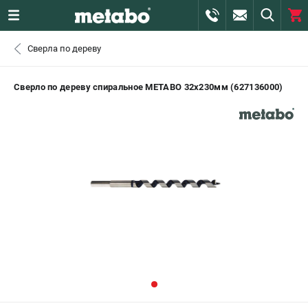
0 
Сверла по дереву
₽
САНКТ-ПЕТЕРБУРГ
Сверло по дереву спиральное METABO 32х230мм (627136000)
+7 (812) 407-39-48
- ЗАКАЗ ИЗДЕЛИЙ
+7 (911) 360-06-14 | +7 (8112) 59-10-67
- ЗАКАЗ ЗАПЧАСТЕЙ
ЗАКАЗАТЬ ЗАПЧАСТЬ
ВХОД ИЛИ РЕГИСТРАЦИЯ
КАТАЛОГ
АКЦИИ