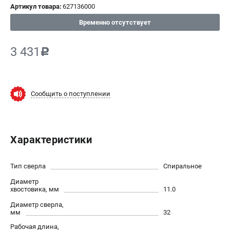
Артикул товара:
627136000
СРАВНЕНИЕ
(
0
)
Временно отсутствует
ИЗБРАННОЕ
(
0
)
3 431
c
МАГАЗИНЫ
Сообщить о поступлении
СЕРВИС
ПОДДЕРЖКА
Характеристики
Сервисный центр
ИНФОРМАЦИЯ
Тип сверла
Спиральное
Диаметр
Юридическим лицам
хвостовика, мм
11.0
Контакты
Диаметр сверла,
Правила обмена и возврата
мм
32
Способы оплаты
Рабочая длина,