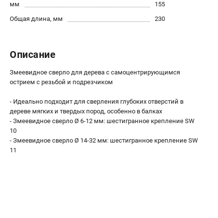
О компании
мм
155
О бренде
Общая длина, мм
230
Политика обработки персональных данных
Новости
Программа бонусов
Описание
Как нас найти
Змеевидное сверло для дерева с самоцентрирующимся
Пользовательское соглашение
острием с резьбой и подрезчиком
- Идеально подходит для сверления глубоких отверстий в
СЕТЕВОЙ ЭЛЕКТРОИНСТРУМЕНТ
дереве мягких и твердых пород, особенно в балках
Угловые шлифмашины (УШМ)
- Змеевидное сверло Ø 6-12 мм: шестигранное крепление SW
Перфораторы
10
- Змеевидное сверло Ø 14-32 мм: шестигранное крепление SW
Дрели
11
Лобзики
Пылесосы
АККУМУЛЯТОРНЫЙ ИНСТРУМЕНТ
Аккумуляторные шуруповерты