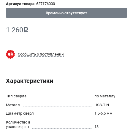
Артикул товара:
627176000
СРАВНЕНИЕ
(
0
)
Временно отсутствует
ИЗБРАННОЕ
(
0
)
1 260
c
МАГАЗИНЫ
Сообщить о поступлении
СЕРВИС
ПОДДЕРЖКА
Характеристики
Сервисный центр
ИНФОРМАЦИЯ
Тип сверла
по металлу
Металл
Юридическим лицам
HSS-TiN
Контакты
Диаметр сверл
1.5-6.5 мм
Правила обмена и возврата
Количество в
упаковке, шт
13
Способы оплаты