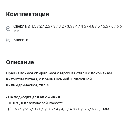
О компании
О бренде
Комплектация
Политика обработки персональных данных
Новости
Сверла Ø 1,5 / 2 / 2,5 / 3 / 3,2 / 3,5 / 4 / 4,5 / 4,8 / 5 / 5,5 / 6 / 6,5
мм
Программа бонусов
Как нас найти
Кассета
Пользовательское соглашение
Описание
СЕТЕВОЙ ЭЛЕКТРОИНСТРУМЕНТ
Угловые шлифмашины (УШМ)
Прецизионное спиральное сверло из стали с покрытием
нитритом титана, с прецизионной шлифовкой,
Перфораторы
цилиндрическое, тип N
Дрели
Лобзики
- Не подходит для алюминия
Пылесосы
- 13 шт., в пластиковой кассете
- Ø 1,5 / 2 / 2,5 / 3 / 3,2 / 3,5 / 4 / 4,5 / 4,8 / 5 / 5,5 / 6 / 6,5 мм
АККУМУЛЯТОРНЫЙ ИНСТРУМЕНТ
Аккумуляторные шуруповерты