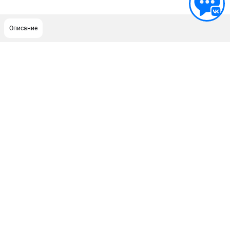
Описание
ПОДДЕРЖКА
Сервисный центр
ИНФОРМАЦИЯ
Юридическим лицам
Контакты
Правила обмена и возврата
Способы оплаты
О компании
О бренде