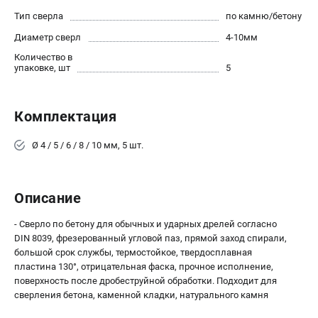
О компании
Тип сверла
по камню/бетону
О бренде
Диаметр сверл
4-10мм
Политика обработки персональных данных
Количество в
Новости
упаковке, шт
5
Программа бонусов
Как нас найти
Пользовательское соглашение
Комплектация
Ø 4 / 5 / 6 / 8 / 10 мм, 5 шт.
СЕТЕВОЙ ЭЛЕКТРОИНСТРУМЕНТ
Угловые шлифмашины (УШМ)
Перфораторы
Описание
Дрели
- Сверло по бетону для обычных и ударных дрелей согласно
Лобзики
DIN 8039, фрезерованный угловой паз, прямой заход спирали,
Пылесосы
большой срок службы, термостойкое, твердосплавная
пластина 130°, отрицательная фаска, прочное исполнение,
АККУМУЛЯТОРНЫЙ ИНСТРУМЕНТ
поверхность после дробеструйной обработки. Подходит для
сверления бетона, каменной кладки, натурального камня
Аккумуляторные шуруповерты