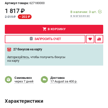
Артикул товара:
627180000
СРАВНЕНИЕ
(
0
)
1 817 ₽
В наличии: 3 шт.
в магазинах
2 019 ₽
− 202 ₽
ИЗБРАННОЕ
(
0
)
В КОРЗИНУ
МАГАЗИНЫ
ЗАПРОСИТЬ СЧЕТ
СЕРВИС
27 бонусов на карту
Авторизуйтесь
,
чтобы получить бонусы
ПОДДЕРЖКА
на карту
Сервисный центр
ИНФОРМАЦИЯ
Самовывоз
Доставка
через 7 дней
17 August за 400 р.
Юридическим лицам
Контакты
Правила обмена и возврата
Характеристики
Способы оплаты