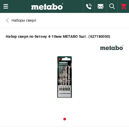
0 
Наборы сверл
₽
САНКТ-ПЕТЕРБУРГ
Набор сверл по бетону 4-10мм METABO 5шт. (627180000)
+7 (812) 407-39-48
- ЗАКАЗ ИЗДЕЛИЙ
+7 (911) 360-06-14 | +7 (8112) 59-10-67
- ЗАКАЗ ЗАПЧАСТЕЙ
ЗАКАЗАТЬ ЗАПЧАСТЬ
ВХОД ИЛИ РЕГИСТРАЦИЯ
КАТАЛОГ
АКЦИИ