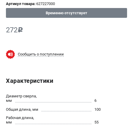
Артикул товара:
627227000
СРАВНЕНИЕ
(
0
)
Временно отсутствует
ИЗБРАННОЕ
(
0
)
272
c
МАГАЗИНЫ
Сообщить о поступлении
СЕРВИС
ПОДДЕРЖКА
Характеристики
Сервисный центр
ИНФОРМАЦИЯ
Диаметр сверла,
мм
6
Юридическим лицам
Общая длина, мм
100
Контакты
Рабочая длина,
Правила обмена и возврата
мм
55
Способы оплаты