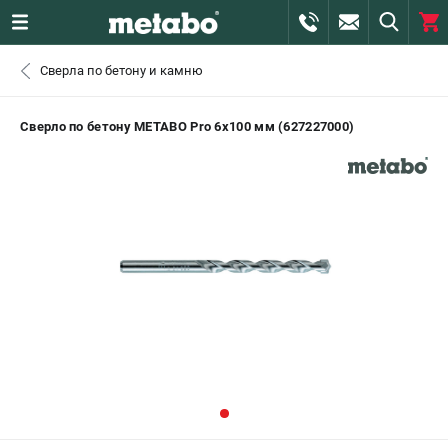
0 
Сверла по бетону и камню
₽
САНКТ-ПЕТЕРБУРГ
Сверло по бетону METABO Pro 6х100 мм (627227000)
+7 (812) 407-39-48
- ЗАКАЗ ИЗДЕЛИЙ
+7 (911) 360-06-14 | +7 (8112) 59-10-67
- ЗАКАЗ ЗАПЧАСТЕЙ
ЗАКАЗАТЬ ЗАПЧАСТЬ
ВХОД ИЛИ РЕГИСТРАЦИЯ
КАТАЛОГ
АКЦИИ