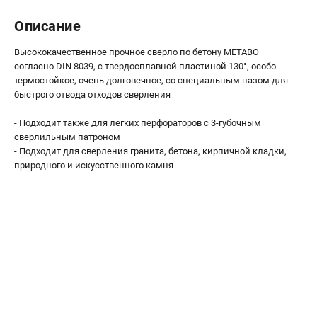
О компании
О бренде
Описание
Политика обработки персональных данных
Высококачественное прочное сверло по бетону METABO
Новости
согласно DIN 8039, с твердосплавной пластиной 130°, особо
Программа бонусов
термостойкое, очень долговечное, со специальным пазом для
Как нас найти
быстрого отвода отходов сверления
Пользовательское соглашение
- Подходит также для легких перфораторов с 3-губочным
сверлильным патроном
СЕТЕВОЙ ЭЛЕКТРОИНСТРУМЕНТ
- Подходит для сверления гранита, бетона, кирпичной кладки,
природного и искусственного камня
Угловые шлифмашины (УШМ)
Перфораторы
Дрели
Лобзики
Пылесосы
АККУМУЛЯТОРНЫЙ ИНСТРУМЕНТ
Аккумуляторные шуруповерты