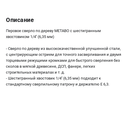
О компании
О бренде
Политика обработки персональных данных
Описание
Новости
Перовое сверло по дереву METABO с шестигранным
Программа бонусов
хвостовиком 1/4'' (6,35 мм)
Как нас найти
Пользовательское соглашение
- Сверло по дереву из высококачественной улучшенной стали,
с центрирующим острием для точного засверливания и двумя
торцевыми режущими кромками для быстрого сверления без
СЕТЕВОЙ ЭЛЕКТРОИНСТРУМЕНТ
сколов в мягкой древесине, ДСП, фанере, легких
Угловые шлифмашины (УШМ)
строительных материалах и т. д.
- Шестигранный хвостовик 1/4'' (6,35 мм) подходит к
Перфораторы
стандартному сверлильному патрону и держателю E 6,3.
Дрели
Лобзики
Пылесосы
АККУМУЛЯТОРНЫЙ ИНСТРУМЕНТ
Аккумуляторные шуруповерты