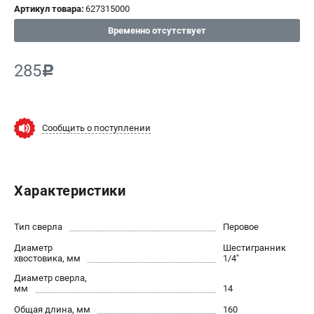
Артикул товара:
627315000
СРАВНЕНИЕ
(
0
)
Временно отсутствует
ИЗБРАННОЕ
(
0
)
285
c
МАГАЗИНЫ
Сообщить о поступлении
СЕРВИС
ПОДДЕРЖКА
Характеристики
Сервисный центр
ИНФОРМАЦИЯ
Тип сверла
Перовое
Диаметр
Юридическим лицам
Шестигранник
хвостовика, мм
1/4"
Контакты
Диаметр сверла,
Правила обмена и возврата
мм
14
Способы оплаты
Общая длина, мм
160