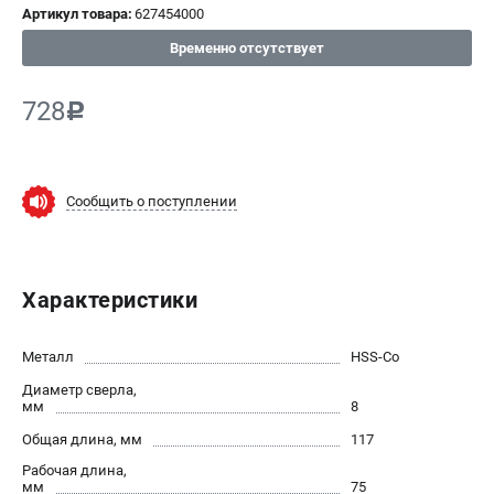
Артикул товара:
627454000
СРАВНЕНИЕ
(
0
)
Временно отсутствует
ИЗБРАННОЕ
(
0
)
728
c
МАГАЗИНЫ
Сообщить о поступлении
СЕРВИС
ПОДДЕРЖКА
Характеристики
Сервисный центр
ИНФОРМАЦИЯ
Металл
HSS-Co
Диаметр сверла,
Юридическим лицам
мм
8
Контакты
Общая длина, мм
117
Правила обмена и возврата
Рабочая длина,
Способы оплаты
мм
75