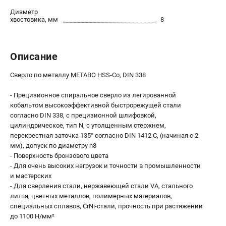
О компании
Диаметр
О бренде
хвостовика, мм
8
Политика обработки персональных данных
Новости
Программа бонусов
Описание
Как нас найти
Сверло по металлу METABO HSS-Co, DIN 338
Пользовательское соглашение
- Прецизионное спиральное сверло из легированной
кобальтом высокоэффективной быстрорежущей стали
СЕТЕВОЙ ЭЛЕКТРОИНСТРУМЕНТ
согласно DIN 338, с прецизионной шлифовкой,
Угловые шлифмашины (УШМ)
цилиндрическое, тип N, с утолщенным стержнем,
Перфораторы
перекрестная заточка 135° согласно DIN 1412 C, (начиная с 2
мм), допуск по диаметру h8
Дрели
- Поверхность бронзового цвета
Лобзики
- Для очень высоких нагрузок и точности в промышленности
Пылесосы
и мастерских
- Для сверления стали, нержавеющей стали VA, стального
литья, цветных металлов, полимерных материалов,
АККУМУЛЯТОРНЫЙ ИНСТРУМЕНТ
специальных сплавов, CrNi-стали, прочность при растяжении
Аккумуляторные шуруповерты
до 1100 Н/мм²