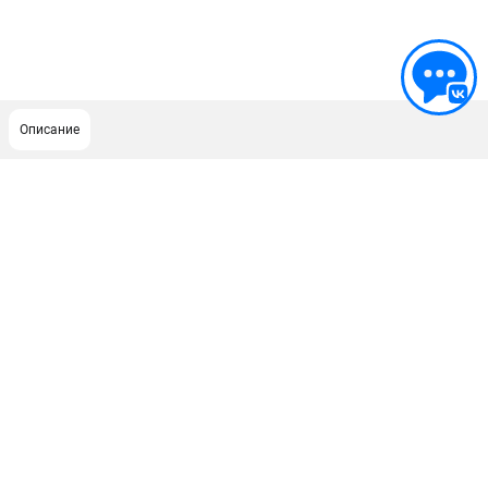
Описание
ПОДДЕРЖКА
Сервисный центр
ИНФОРМАЦИЯ
Юридическим лицам
Контакты
Правила обмена и возврата
Способы оплаты