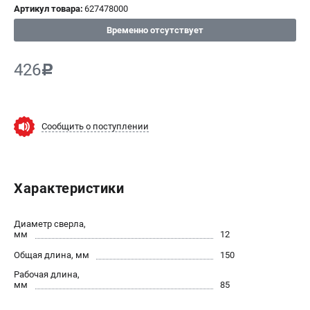
Артикул товара:
627478000
СРАВНЕНИЕ
(
0
)
Временно отсутствует
ИЗБРАННОЕ
(
0
)
426
c
МАГАЗИНЫ
Сообщить о поступлении
СЕРВИС
ПОДДЕРЖКА
Характеристики
Сервисный центр
ИНФОРМАЦИЯ
Диаметр сверла,
мм
12
Юридическим лицам
Общая длина, мм
150
Контакты
Рабочая длина,
Правила обмена и возврата
мм
85
Способы оплаты