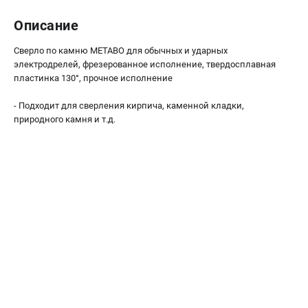
О компании
О бренде
Описание
Политика обработки персональных данных
Сверло по камню METABO для обычных и ударных
Новости
электродрелей, фрезерованное исполнение, твердосплавная
Программа бонусов
пластинка 130°, прочное исполнение
Как нас найти
- Подходит для сверления кирпича, каменной кладки,
Пользовательское соглашение
природного камня и т.д.
СЕТЕВОЙ ЭЛЕКТРОИНСТРУМЕНТ
Угловые шлифмашины (УШМ)
Перфораторы
Дрели
Лобзики
Пылесосы
АККУМУЛЯТОРНЫЙ ИНСТРУМЕНТ
Аккумуляторные шуруповерты