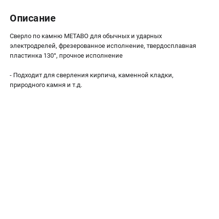
О компании
О бренде
Описание
Политика обработки персональных данных
Сверло по камню METABO для обычных и ударных
Новости
электродрелей, фрезерованное исполнение, твердосплавная
Программа бонусов
пластинка 130°, прочное исполнение
Как нас найти
- Подходит для сверления кирпича, каменной кладки,
Пользовательское соглашение
природного камня и т.д.
СЕТЕВОЙ ЭЛЕКТРОИНСТРУМЕНТ
Угловые шлифмашины (УШМ)
Перфораторы
Дрели
Лобзики
Пылесосы
АККУМУЛЯТОРНЫЙ ИНСТРУМЕНТ
Аккумуляторные шуруповерты