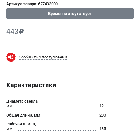
Артикул товара:
627493000
СРАВНЕНИЕ
(
0
)
Временно отсутствует
ИЗБРАННОЕ
(
0
)
443
c
МАГАЗИНЫ
Сообщить о поступлении
СЕРВИС
ПОДДЕРЖКА
Характеристики
Сервисный центр
ИНФОРМАЦИЯ
Диаметр сверла,
мм
12
Юридическим лицам
Общая длина, мм
200
Контакты
Рабочая длина,
Правила обмена и возврата
мм
135
Способы оплаты