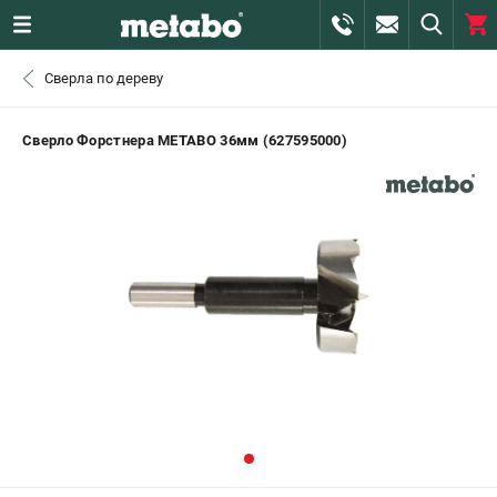
0 
Сверла по дереву
₽
ПОМОНА
Сверло Форстнера METABO 36мм (627595000)
+7 (800) 550-70-46
- ЗАКАЗ ИЗДЕЛИЙ
+7 (911) 360-06-14 | +7 (8112) 59-10-67
- ЗАКАЗ ЗАПЧАСТЕЙ
ЗАКАЗАТЬ ЗАПЧАСТЬ
ВХОД ИЛИ РЕГИСТРАЦИЯ
КАТАЛОГ
АКЦИИ