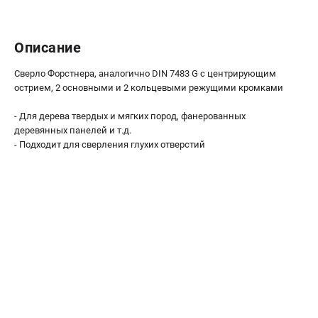
О компании
О бренде
Политика обработки персональных данных
Описание
Новости
Сверло Форстнера, аналогично DIN 7483 G с центрирующим
Программа бонусов
острием, 2 основными и 2 кольцевыми режущими кромками
Пользовательское соглашение
- Для дерева твердых и мягких пород, фанерованных
деревянных панелей и т.д.
СЕТЕВОЙ ЭЛЕКТРОИНСТРУМЕНТ
- Подходит для сверления глухих отверстий
Угловые шлифмашины (УШМ)
Перфораторы
Дрели
Лобзики
Пылесосы
АККУМУЛЯТОРНЫЙ ИНСТРУМЕНТ
Аккумуляторные шуруповерты
Аккумуляторные перфораторы