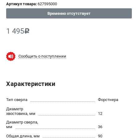
Артикул товара:
627595000
СРАВНЕНИЕ
(
0
)
Временно отсутствует
ИЗБРАННОЕ
(
0
)
1 495
c
МАГАЗИНЫ
Сообщить о поступлении
СЕРВИС
ПОДДЕРЖКА
Характеристики
Сервисный центр
ИНФОРМАЦИЯ
Тип сверла
Форстнера
Диаметр
Юридическим лицам
хвостовика, мм
12
Контакты
Диаметр сверла,
Правила обмена и возврата
мм
36
Способы оплаты
Общая длина, мм
90