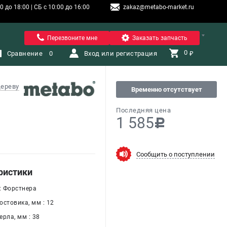
 до 18:00 | СБ с 10:00 до 16:00
zakaz@metabo-market.ru
Санкт-Петербург
Перезвоните мне
Заказать запчасть
0 
Сравнение
0
Вход или регистрация
₽
дереву
Временно отсутствует
Последняя цена
1 585
c
Сообщить о поступлении
ристики
: Форстнера
остовика, мм : 12
рла, мм : 38