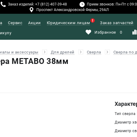
Заказ изделий: +7 (812) 407-39-48
Прием звонков: Пн-Пт с 09:00
Проспект Александровской Фермы, 29АЛ
а
Сервис
Акции
Юридическим лицам
Заказ запчастей
Избранное
0
иалы и аксессуары
Для дрелей
Сверла
Сверла по 
ера METABO 38мм
Характе
Тип сверла 
Диаметр хв
Диаметр све