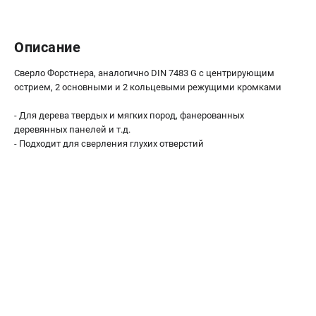
О компании
О бренде
Политика обработки персональных данных
Описание
Новости
Сверло Форстнера, аналогично DIN 7483 G с центрирующим
Программа бонусов
острием, 2 основными и 2 кольцевыми режущими кромками
Как нас найти
Пользовательское соглашение
- Для дерева твердых и мягких пород, фанерованных
деревянных панелей и т.д.
- Подходит для сверления глухих отверстий
СЕТЕВОЙ ЭЛЕКТРОИНСТРУМЕНТ
Угловые шлифмашины (УШМ)
Перфораторы
Дрели
Лобзики
Пылесосы
АККУМУЛЯТОРНЫЙ ИНСТРУМЕНТ
Аккумуляторные шуруповерты