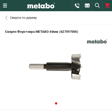
0 
Сверла по дереву
₽
САНКТ-ПЕТЕРБУРГ
Сверло Форстнера METABO 40мм (627597000)
+7 (812) 407-39-48
- ЗАКАЗ ИЗДЕЛИЙ
+7 (911) 360-06-14 | +7 (8112) 59-10-67
- ЗАКАЗ ЗАПЧАСТЕЙ
ЗАКАЗАТЬ ЗАПЧАСТЬ
ВХОД ИЛИ РЕГИСТРАЦИЯ
КАТАЛОГ
АКЦИИ