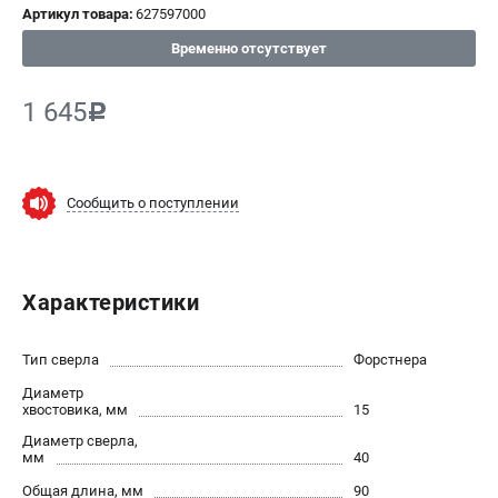
Артикул товара:
627597000
СРАВНЕНИЕ
(
0
)
Временно отсутствует
ИЗБРАННОЕ
(
0
)
1 645
c
МАГАЗИНЫ
Сообщить о поступлении
СЕРВИС
ПОДДЕРЖКА
Характеристики
Сервисный центр
ИНФОРМАЦИЯ
Тип сверла
Форстнера
Диаметр
Юридическим лицам
хвостовика, мм
15
Контакты
Диаметр сверла,
Правила обмена и возврата
мм
40
Способы оплаты
Общая длина, мм
90