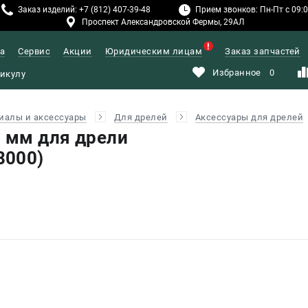
Заказ изделий: +7 (812) 407-39-48
Прием звонков: Пн-Пт с 09:00
Проспект Александровской Фермы, 29АЛ
а
Сервис
Акции
Юридическим лицам
Заказ запчастей
Избранное
0
иалы и аксессуары
Для дрелей
Аксессуары для дрелей
0 мм для дрели
8000)