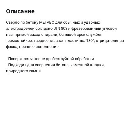
О компании
О бренде
Описание
Политика обработки персональных данных
Сверло по бетону METABO для обычных и ударных
Новости
электродрелей согласно DIN 8039, фрезерованный угловой
Программа бонусов
паз, прямой заход спирали, большой срок службы,
Как нас найти
термостойкое, твердосплавная пластинка 130°, отрицательная
фаска, прочное исполнение
Пользовательское соглашение
- Поверхность: после дробеструйной обработки
СЕТЕВОЙ ЭЛЕКТРОИНСТРУМЕНТ
- Подходит для сверления бетона, каменной кладки,
природного камня
Угловые шлифмашины (УШМ)
Перфораторы
Дрели
Лобзики
Пылесосы
АККУМУЛЯТОРНЫЙ ИНСТРУМЕНТ
Аккумуляторные шуруповерты