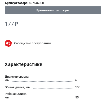
Артикул товара:
627646000
СРАВНЕНИЕ
(
0
)
Временно отсутствует
ИЗБРАННОЕ
(
0
)
177
c
МАГАЗИНЫ
Сообщить о поступлении
СЕРВИС
ПОДДЕРЖКА
Характеристики
Сервисный центр
ИНФОРМАЦИЯ
Диаметр сверла,
мм
6
Юридическим лицам
Общая длина, мм
100
Контакты
Рабочая длина,
Правила обмена и возврата
мм
55
Способы оплаты