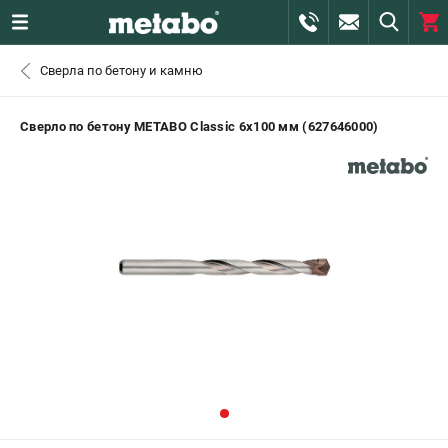
0 
Сверла по бетону и камню
₽
САНКТ-ПЕТЕРБУРГ
Сверло по бетону METABO Classic 6х100 мм (627646000)
+7 (812) 407-39-48
- ЗАКАЗ ИЗДЕЛИЙ
+7 (911) 360-06-14 | +7 (8112) 59-10-67
- ЗАКАЗ ЗАПЧАСТЕЙ
ЗАКАЗАТЬ ЗАПЧАСТЬ
ВХОД ИЛИ РЕГИСТРАЦИЯ
КАТАЛОГ
АКЦИИ