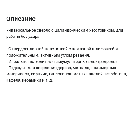
О компании
О бренде
Описание
Политика обработки персональных данных
Новости
Универсальное сверло с цилиндрическим хвостовиком, для
Программа бонусов
работы без удара
Как нас найти
Пользовательское соглашение
- С твердосплавной пластинкой с алмазной шлифовкой и
положительным, активным углом резания.
- Идеально подходит для аккумуляторных электродрелей
СЕТЕВОЙ ЭЛЕКТРОИНСТРУМЕНТ
- Подходит для сверления дерева, металла, полимерных
материалов, кирпича, гипсоволокнистых панелей, газобетона,
Угловые шлифмашины (УШМ)
кафеля, керамики и т. д.
Перфораторы
Дрели
Лобзики
Пылесосы
АККУМУЛЯТОРНЫЙ ИНСТРУМЕНТ
Аккумуляторные шуруповерты