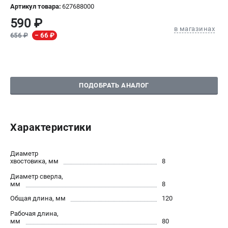
Артикул товара:
627688000
СРАВНЕНИЕ
(
0
)
590 ₽
в магазинах
656 ₽
− 66 ₽
ИЗБРАННОЕ
(
0
)
МАГАЗИНЫ
ПОДОБРАТЬ АНАЛОГ
СЕРВИС
ПОДДЕРЖКА
Характеристики
Сервисный центр
Диаметр
хвостовика, мм
8
ИНФОРМАЦИЯ
Диаметр сверла,
Юридическим лицам
мм
8
Контакты
Общая длина, мм
120
Правила обмена и возврата
Рабочая длина,
Способы оплаты
мм
80