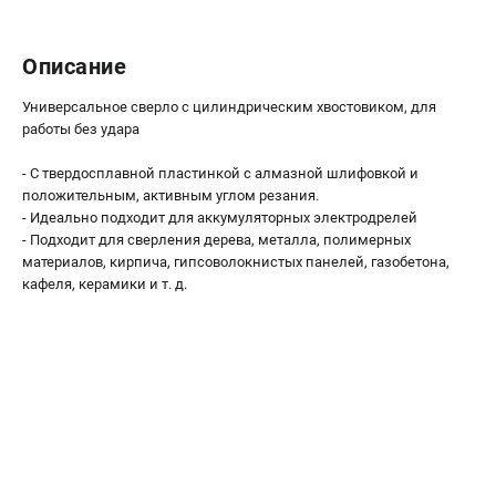
О компании
О бренде
Описание
Политика обработки персональных данных
Новости
Универсальное сверло с цилиндрическим хвостовиком, для
Программа бонусов
работы без удара
Как нас найти
Пользовательское соглашение
- С твердосплавной пластинкой с алмазной шлифовкой и
положительным, активным углом резания.
- Идеально подходит для аккумуляторных электродрелей
СЕТЕВОЙ ЭЛЕКТРОИНСТРУМЕНТ
- Подходит для сверления дерева, металла, полимерных
материалов, кирпича, гипсоволокнистых панелей, газобетона,
Угловые шлифмашины (УШМ)
кафеля, керамики и т. д.
Перфораторы
Дрели
Лобзики
Пылесосы
АККУМУЛЯТОРНЫЙ ИНСТРУМЕНТ
Аккумуляторные шуруповерты