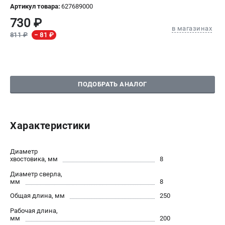
Артикул товара:
627689000
СРАВНЕНИЕ
(
0
)
730 ₽
в магазинах
811 ₽
− 81 ₽
ИЗБРАННОЕ
(
0
)
МАГАЗИНЫ
ПОДОБРАТЬ АНАЛОГ
СЕРВИС
ПОДДЕРЖКА
Характеристики
Сервисный центр
Диаметр
хвостовика, мм
8
ИНФОРМАЦИЯ
Диаметр сверла,
Юридическим лицам
мм
8
Контакты
Общая длина, мм
250
Правила обмена и возврата
Рабочая длина,
Способы оплаты
мм
200