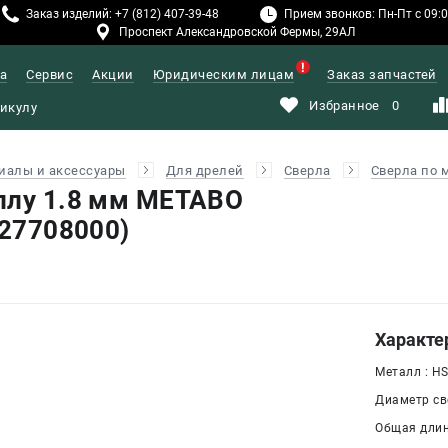
Заказ изделий: +7 (812) 407-39-48
Прием звонков: Пн-Пт с 09:00
Проспект Александровской Фермы, 29АЛ
а
Сервис
Акции
Юридическим лицам
Заказ запчастей
Избранное
0
иалы и аксессуары
Для дрелей
Сверла
Сверла по 
ллу 1.8 мм METABO
627708000)
Характе
Металл : HS
Диаметр све
Общая длин