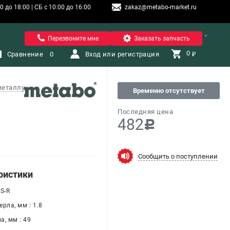
 до 18:00 | СБ с 10:00 до 16:00
zakaz@metabo-market.ru
Санкт-Петербург
Перезвоните мне
Заказать запчасть
0 
Сравнение
0
Вход или регистрация
₽
металлу
Временно отсутствует
Последняя цена
482
c
Сообщить о поступлении
ристики
S-R
рла, мм : 1.8
а, мм : 49