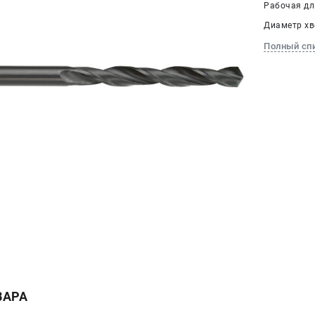
Рабочая дли
Диаметр хво
Полный сп
ВАРА