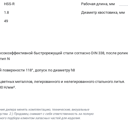
HSS-R
Рабочая длина, мм
1.8
Диаметр хвостовика, мм
49
сокоэффективной быстрорежущей стали согласно DIN 338, после ролик
тип N
й поверхности 118°, допуск по диаметру h8
 цветных металлов, легированного и нелегированного стального литья.
00 Н/мм².
ния дилера менять комплектацию, технические, визуальные
ства. 2.) Продавец снимает с себя ответственность за полную
ного подбора клиентом запасных частей для изделия.