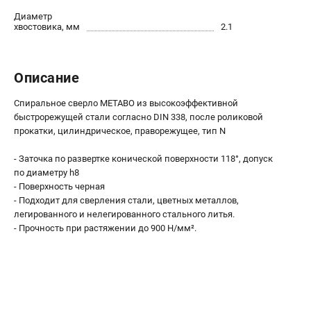
О компании
Диаметр
О бренде
хвостовика, мм
2.1
Политика обработки персональных данных
Новости
Программа бонусов
Описание
Как нас найти
Спиральное сверло METABO из высокоэффективной
Пользовательское соглашение
быстрорежущей стали согласно DIN 338, после роликовой
прокатки, цилиндрическое, праворежущее, тип N
СЕТЕВОЙ ЭЛЕКТРОИНСТРУМЕНТ
- Заточка по развертке конической поверхности 118°, допуск
Угловые шлифмашины (УШМ)
по диаметру h8
Перфораторы
- Поверхность черная
- Подходит для сверления стали, цветных металлов,
Дрели
легированного и нелегированного стального литья.
Лобзики
- Прочность при растяжении до 900 Н/мм².
Пылесосы
АККУМУЛЯТОРНЫЙ ИНСТРУМЕНТ
Аккумуляторные шуруповерты