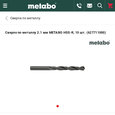
0 
Сверла по металлу
₽
САНКТ-ПЕТЕРБУРГ
Сверло по металлу 2.1 мм METABO HSS-R, 10 шт. (627711000)
+7 (812) 407-39-48
- ЗАКАЗ ИЗДЕЛИЙ
+7 (911) 360-06-14 | +7 (8112) 59-10-67
- ЗАКАЗ ЗАПЧАСТЕЙ
ЗАКАЗАТЬ ЗАПЧАСТЬ
ВХОД ИЛИ РЕГИСТРАЦИЯ
КАТАЛОГ
АКЦИИ