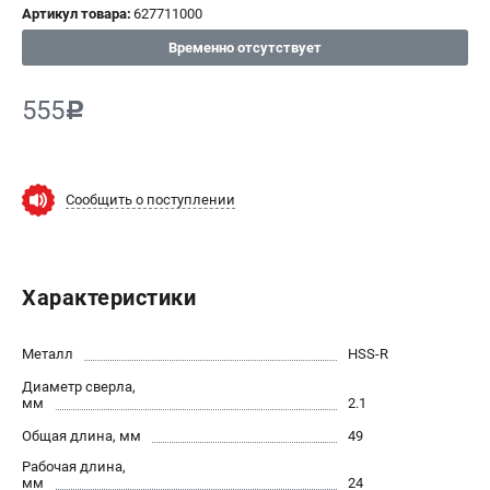
Артикул товара:
627711000
СРАВНЕНИЕ
(
0
)
Временно отсутствует
ИЗБРАННОЕ
(
0
)
555
c
МАГАЗИНЫ
Сообщить о поступлении
СЕРВИС
ПОДДЕРЖКА
Характеристики
Сервисный центр
ИНФОРМАЦИЯ
Металл
HSS-R
Диаметр сверла,
Юридическим лицам
мм
2.1
Контакты
Общая длина, мм
49
Правила обмена и возврата
Рабочая длина,
Способы оплаты
мм
24