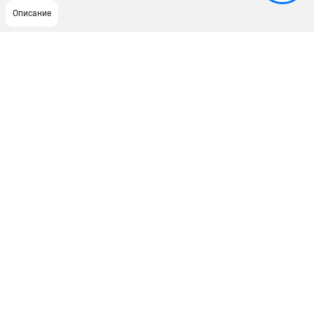
Описание
ПОДДЕРЖКА
Сервисный центр
ИНФОРМАЦИЯ
Юридическим лицам
Контакты
Правила обмена и возврата
Способы оплаты
О компании
О бренде
Политика обработки персональных данных
Новости