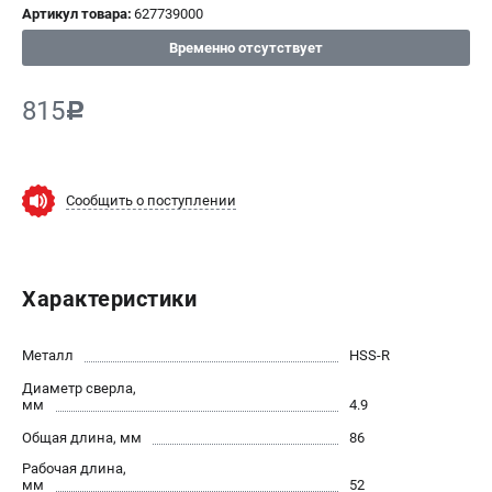
Артикул товара:
627739000
СРАВНЕНИЕ
(
0
)
Временно отсутствует
ИЗБРАННОЕ
(
0
)
815
c
МАГАЗИНЫ
Сообщить о поступлении
СЕРВИС
ПОДДЕРЖКА
Характеристики
Сервисный центр
ИНФОРМАЦИЯ
Металл
HSS-R
Диаметр сверла,
Юридическим лицам
мм
4.9
Контакты
Общая длина, мм
86
Правила обмена и возврата
Рабочая длина,
Способы оплаты
мм
52