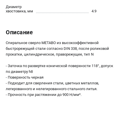
О компании
Диаметр
О бренде
хвостовика, мм
4.9
Политика обработки персональных данных
Новости
Программа бонусов
Описание
Как нас найти
Спиральное сверло METABO из высокоэффективной
Пользовательское соглашение
быстрорежущей стали согласно DIN 338, после роликовой
прокатки, цилиндрическое, праворежущее, тип N
СЕТЕВОЙ ЭЛЕКТРОИНСТРУМЕНТ
- Заточка по развертке конической поверхности 118°, допуск
Угловые шлифмашины (УШМ)
по диаметру h8
Перфораторы
- Поверхность черная
- Подходит для сверления стали, цветных металлов,
Дрели
легированного и нелегированного стального литья.
Лобзики
- Прочность при растяжении до 900 Н/мм².
Пылесосы
АККУМУЛЯТОРНЫЙ ИНСТРУМЕНТ
Аккумуляторные шуруповерты