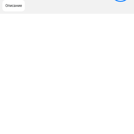
Описание
ПОДДЕРЖКА
Сервисный центр
ИНФОРМАЦИЯ
Юридическим лицам
Контакты
Правила обмена и возврата
Способы оплаты
О компании
О бренде
Политика обработки персональных данных
Новости