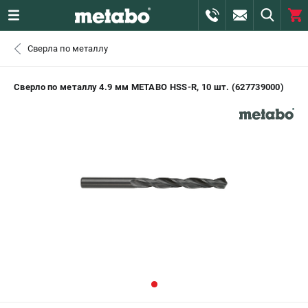
0 
Сверла по металлу
₽
САНКТ-ПЕТЕРБУРГ
Сверло по металлу 4.9 мм METABO HSS-R, 10 шт. (627739000)
+7 (812) 407-39-48
- ЗАКАЗ ИЗДЕЛИЙ
+7 (911) 360-06-14 | +7 (8112) 59-10-67
- ЗАКАЗ ЗАПЧАСТЕЙ
ЗАКАЗАТЬ ЗАПЧАСТЬ
ВХОД ИЛИ РЕГИСТРАЦИЯ
КАТАЛОГ
АКЦИИ