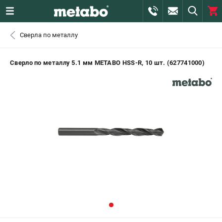
0 
Сверла по металлу
₽
САНКТ-ПЕТЕРБУРГ
Сверло по металлу 5.1 мм METABO HSS-R, 10 шт. (627741000)
+7 (812) 407-39-48
- ЗАКАЗ ИЗДЕЛИЙ
+7 (911) 360-06-14 | +7 (8112) 59-10-67
- ЗАКАЗ ЗАПЧАСТЕЙ
ЗАКАЗАТЬ ЗАПЧАСТЬ
ВХОД ИЛИ РЕГИСТРАЦИЯ
КАТАЛОГ
АКЦИИ