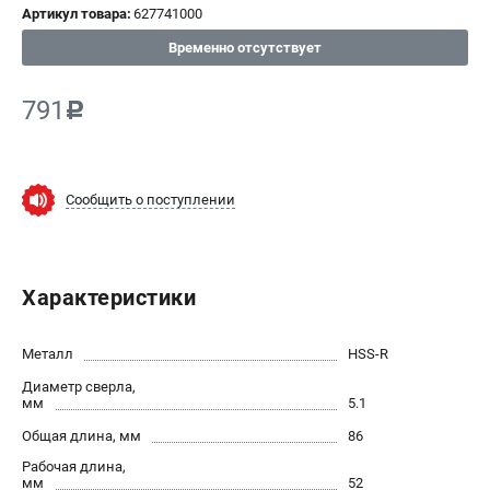
Артикул товара:
627741000
СРАВНЕНИЕ
(
0
)
Временно отсутствует
ИЗБРАННОЕ
(
0
)
791
c
МАГАЗИНЫ
Сообщить о поступлении
СЕРВИС
ПОДДЕРЖКА
Характеристики
Сервисный центр
ИНФОРМАЦИЯ
Металл
HSS-R
Диаметр сверла,
Юридическим лицам
мм
5.1
Контакты
Общая длина, мм
86
Правила обмена и возврата
Рабочая длина,
Способы оплаты
мм
52