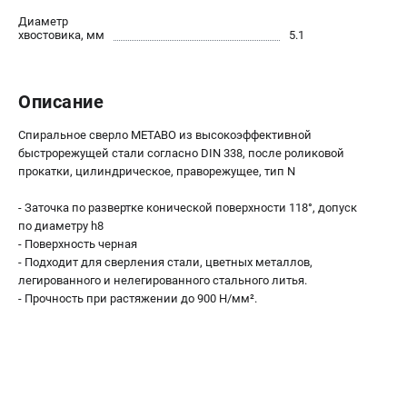
О компании
Диаметр
О бренде
хвостовика, мм
5.1
Политика обработки персональных данных
Новости
Программа бонусов
Описание
Как нас найти
Спиральное сверло METABO из высокоэффективной
Пользовательское соглашение
быстрорежущей стали согласно DIN 338, после роликовой
прокатки, цилиндрическое, праворежущее, тип N
СЕТЕВОЙ ЭЛЕКТРОИНСТРУМЕНТ
- Заточка по развертке конической поверхности 118°, допуск
Угловые шлифмашины (УШМ)
по диаметру h8
Перфораторы
- Поверхность черная
- Подходит для сверления стали, цветных металлов,
Дрели
легированного и нелегированного стального литья.
Лобзики
- Прочность при растяжении до 900 Н/мм².
Пылесосы
АККУМУЛЯТОРНЫЙ ИНСТРУМЕНТ
Аккумуляторные шуруповерты