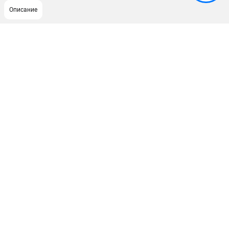
Описание
ПОДДЕРЖКА
Сервисный центр
ИНФОРМАЦИЯ
Юридическим лицам
Контакты
Правила обмена и возврата
Способы оплаты
О компании
О бренде
Политика обработки персональных данных
Новости