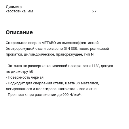
О компании
Диаметр
О бренде
хвостовика, мм
5.7
Политика обработки персональных данных
Новости
Программа бонусов
Описание
Как нас найти
Спиральное сверло METABO из высокоэффективной
Пользовательское соглашение
быстрорежущей стали согласно DIN 338, после роликовой
прокатки, цилиндрическое, праворежущее, тип N
СЕТЕВОЙ ЭЛЕКТРОИНСТРУМЕНТ
- Заточка по развертке конической поверхности 118°, допуск
Угловые шлифмашины (УШМ)
по диаметру h8
Перфораторы
- Поверхность черная
- Подходит для сверления стали, цветных металлов,
Дрели
легированного и нелегированного стального литья.
Лобзики
- Прочность при растяжении до 900 Н/мм².
Пылесосы
АККУМУЛЯТОРНЫЙ ИНСТРУМЕНТ
Аккумуляторные шуруповерты