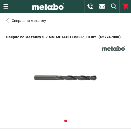
0 
Сверла по металлу
₽
САНКТ-ПЕТЕРБУРГ
Сверло по металлу 5.7 мм METABO HSS-R, 10 шт. (627747000)
+7 (812) 407-39-48
- ЗАКАЗ ИЗДЕЛИЙ
+7 (911) 360-06-14 | +7 (8112) 59-10-67
- ЗАКАЗ ЗАПЧАСТЕЙ
ЗАКАЗАТЬ ЗАПЧАСТЬ
ВХОД ИЛИ РЕГИСТРАЦИЯ
КАТАЛОГ
АКЦИИ