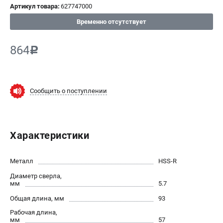
Артикул товара:
627747000
СРАВНЕНИЕ
(
0
)
Временно отсутствует
ИЗБРАННОЕ
(
0
)
864
c
МАГАЗИНЫ
Сообщить о поступлении
СЕРВИС
ПОДДЕРЖКА
Характеристики
Сервисный центр
ИНФОРМАЦИЯ
Металл
HSS-R
Диаметр сверла,
Юридическим лицам
мм
5.7
Контакты
Общая длина, мм
93
Правила обмена и возврата
Рабочая длина,
Способы оплаты
мм
57