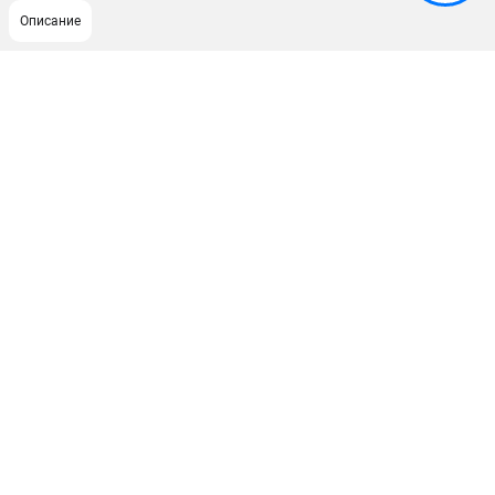
Описание
ПОДДЕРЖКА
Сервисный центр
ИНФОРМАЦИЯ
Юридическим лицам
Контакты
Правила обмена и возврата
Способы оплаты
О компании
О бренде
Политика обработки персональных данных
Новости