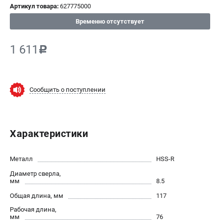
Артикул товара:
627775000
СРАВНЕНИЕ
(
0
)
Временно отсутствует
ИЗБРАННОЕ
(
0
)
1 611
c
МАГАЗИНЫ
Сообщить о поступлении
СЕРВИС
ПОДДЕРЖКА
Характеристики
Сервисный центр
ИНФОРМАЦИЯ
Металл
HSS-R
Диаметр сверла,
Юридическим лицам
мм
8.5
Контакты
Общая длина, мм
117
Правила обмена и возврата
Рабочая длина,
Способы оплаты
мм
76