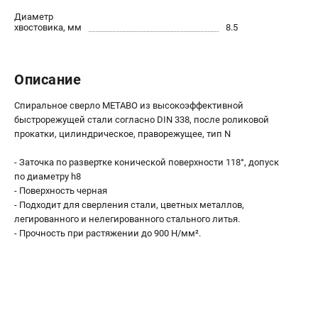
О компании
Диаметр
О бренде
хвостовика, мм
8.5
Политика обработки персональных данных
Новости
Программа бонусов
Описание
Как нас найти
Спиральное сверло METABO из высокоэффективной
Пользовательское соглашение
быстрорежущей стали согласно DIN 338, после роликовой
прокатки, цилиндрическое, праворежущее, тип N
СЕТЕВОЙ ЭЛЕКТРОИНСТРУМЕНТ
- Заточка по развертке конической поверхности 118°, допуск
Угловые шлифмашины (УШМ)
по диаметру h8
Перфораторы
- Поверхность черная
- Подходит для сверления стали, цветных металлов,
Дрели
легированного и нелегированного стального литья.
Лобзики
- Прочность при растяжении до 900 Н/мм².
Пылесосы
АККУМУЛЯТОРНЫЙ ИНСТРУМЕНТ
Аккумуляторные шуруповерты