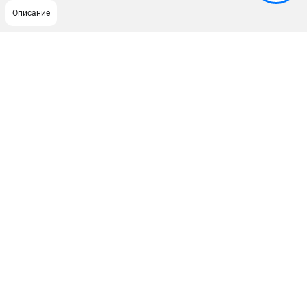
Описание
ПОДДЕРЖКА
Сервисный центр
ИНФОРМАЦИЯ
Юридическим лицам
Контакты
Правила обмена и возврата
Способы оплаты
О компании
О бренде
Политика обработки персональных данных
Новости