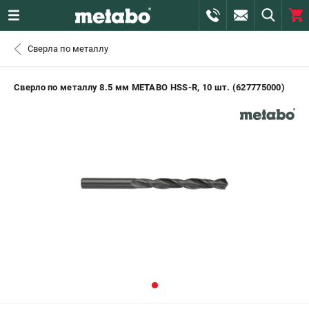
0 
Сверла по металлу
₽
САНКТ-ПЕТЕРБУРГ
Сверло по металлу 8.5 мм METABO HSS-R, 10 шт. (627775000)
+7 (812) 407-39-48
- ЗАКАЗ ИЗДЕЛИЙ
+7 (911) 360-06-14 | +7 (8112) 59-10-67
- ЗАКАЗ ЗАПЧАСТЕЙ
ЗАКАЗАТЬ ЗАПЧАСТЬ
ВХОД ИЛИ РЕГИСТРАЦИЯ
КАТАЛОГ
АКЦИИ