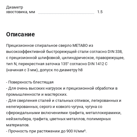
О компании
Диаметр
О бренде
хвостовика, мм
1.5
Политика обработки персональных данных
Новости
Программа бонусов
Описание
Как нас найти
Прецизионное спиральное сверло METABO из
Пользовательское соглашение
высокоэффективной быстрорежущей стали согласно DIN 338,
с прецизионной шлифовкой, цилиндрическое, праворежущее,
тип N, перекрестная заточка 135° согласно DIN 1412 C
СЕТЕВОЙ ЭЛЕКТРОИНСТРУМЕНТ
(начиная с 3 мм), допуск по диаметру h8
Угловые шлифмашины (УШМ)
Перфораторы
- Поверхность блестящая
- Для очень высоких нагрузок и прецизионной обработки в
Дрели
промышленности и мастерских.
Лобзики
- Для сверления сталей и стальных отливок, легированных и
Пылесосы
нелегированных, серого и ковкого чугуна, чугуна со
сфероидальными включениями графита, металлокерамики,
нейзильбера, графита, цветных металлов, полимерных
АККУМУЛЯТОРНЫЙ ИНСТРУМЕНТ
материалов.
Аккумуляторные шуруповерты
- Прочность при растяжении до 900 Н/мм².