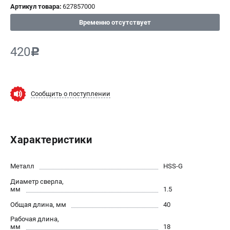
Артикул товара:
627857000
СРАВНЕНИЕ
(
0
)
Временно отсутствует
ИЗБРАННОЕ
(
0
)
420
c
МАГАЗИНЫ
Сообщить о поступлении
СЕРВИС
ПОДДЕРЖКА
Характеристики
Сервисный центр
ИНФОРМАЦИЯ
Металл
HSS-G
Диаметр сверла,
Юридическим лицам
мм
1.5
Контакты
Общая длина, мм
40
Правила обмена и возврата
Рабочая длина,
Способы оплаты
мм
18