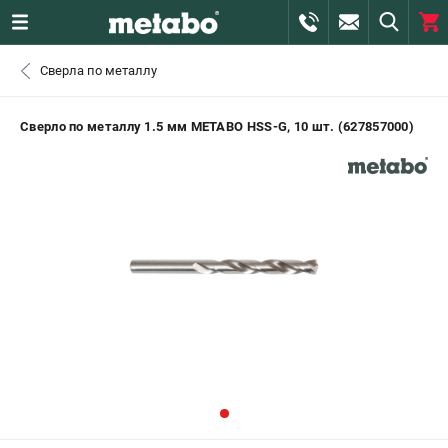
0 
Сверла по металлу
₽
САНКТ-ПЕТЕРБУРГ
Сверло по металлу 1.5 мм METABO HSS-G, 10 шт. (627857000)
+7 (812) 407-39-48
- ЗАКАЗ ИЗДЕЛИЙ
+7 (911) 360-06-14 | +7 (8112) 59-10-67
- ЗАКАЗ ЗАПЧАСТЕЙ
ЗАКАЗАТЬ ЗАПЧАСТЬ
ВХОД ИЛИ РЕГИСТРАЦИЯ
КАТАЛОГ
АКЦИИ