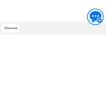
Описание
ПОДДЕРЖКА
Сервисный центр
ИНФОРМАЦИЯ
Юридическим лицам
Контакты
Правила обмена и возврата
Способы оплаты