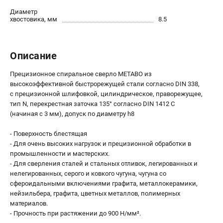
О компании
Диаметр
О бренде
хвостовика, мм
8.5
Политика обработки персональных данных
Новости
Программа бонусов
Описание
Как нас найти
Прецизионное спиральное сверло METABO из
Пользовательское соглашение
высокоэффективной быстрорежущей стали согласно DIN 338,
с прецизионной шлифовкой, цилиндрическое, праворежущее,
тип N, перекрестная заточка 135° согласно DIN 1412 C
СЕТЕВОЙ ЭЛЕКТРОИНСТРУМЕНТ
(начиная с 3 мм), допуск по диаметру h8
Угловые шлифмашины (УШМ)
Перфораторы
- Поверхность блестящая
- Для очень высоких нагрузок и прецизионной обработки в
Дрели
промышленности и мастерских.
Лобзики
- Для сверления сталей и стальных отливок, легированных и
Пылесосы
нелегированных, серого и ковкого чугуна, чугуна со
сфероидальными включениями графита, металлокерамики,
нейзильбера, графита, цветных металлов, полимерных
АККУМУЛЯТОРНЫЙ ИНСТРУМЕНТ
материалов.
Аккумуляторные шуруповерты
- Прочность при растяжении до 900 Н/мм².