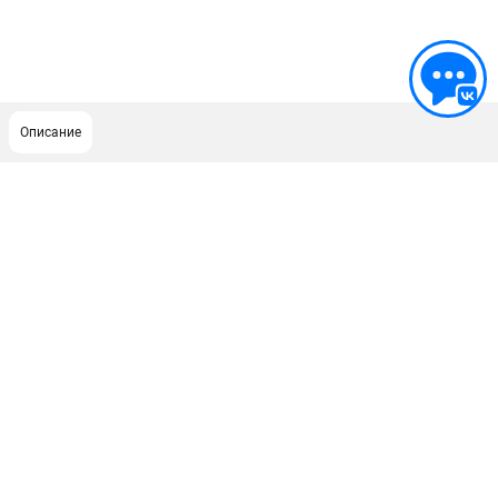
Описание
ПОДДЕРЖКА
Сервисный центр
ИНФОРМАЦИЯ
Юридическим лицам
Контакты
Правила обмена и возврата
Способы оплаты