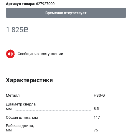
Артикул товара:
627927000
СРАВНЕНИЕ
(
0
)
Временно отсутствует
ИЗБРАННОЕ
(
0
)
1 825
c
МАГАЗИНЫ
Сообщить о поступлении
СЕРВИС
ПОДДЕРЖКА
Характеристики
Сервисный центр
ИНФОРМАЦИЯ
Металл
HSS-G
Диаметр сверла,
Юридическим лицам
мм
8.5
Контакты
Общая длина, мм
117
Правила обмена и возврата
Рабочая длина,
Способы оплаты
мм
75