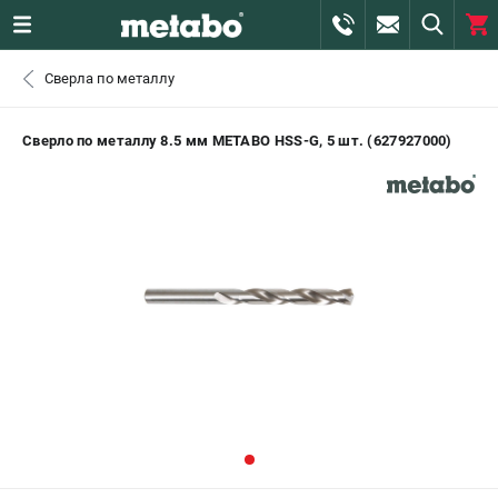
0 
Сверла по металлу
₽
САНКТ-ПЕТЕРБУРГ
Сверло по металлу 8.5 мм METABO HSS-G, 5 шт. (627927000)
+7 (812) 407-39-48
- ЗАКАЗ ИЗДЕЛИЙ
+7 (911) 360-06-14 | +7 (8112) 59-10-67
- ЗАКАЗ ЗАПЧАСТЕЙ
ЗАКАЗАТЬ ЗАПЧАСТЬ
ВХОД ИЛИ РЕГИСТРАЦИЯ
КАТАЛОГ
АКЦИИ