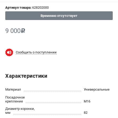
Артикул товара:
628202000
СРАВНЕНИЕ
(
0
)
Временно отсутствует
ИЗБРАННОЕ
(
0
)
9 000
c
МАГАЗИНЫ
СЕРВИС
Сообщить о поступлении
ПОДДЕРЖКА
Сервисный центр
Характеристики
ИНФОРМАЦИЯ
Материал
Универсальные
Юридическим лицам
Посадочное
Контакты
крепление
M16
Правила обмена и возврата
Диаметр коронки,
мм
82
Способы оплаты