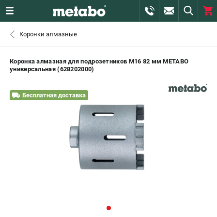
0 
Коронки алмазные
₽
САНКТ-ПЕТЕРБУРГ
Коронка алмазная для подрозетников M16 82 мм METABO
универсальная (628202000)
+7 (812) 407-39-48
- ЗАКАЗ ИЗДЕЛИЙ
Бесплатная доставка
+7 (911) 360-06-14 | +7 (8112) 59-10-67
- ЗАКАЗ ЗАПЧАСТЕЙ
ЗАКАЗАТЬ ЗАПЧАСТЬ
ВХОД ИЛИ РЕГИСТРАЦИЯ
КАТАЛОГ
АКЦИИ