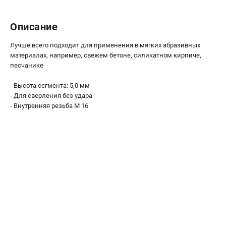
О компании
О бренде
Описание
Политика обработки персональных данных
Новости
Лучше всего подходит для применения в мягких абразивных
Программа бонусов
материалах, например, свежем бетоне, силикатном кирпиче,
песчанике
Как нас найти
Пользовательское соглашение
- Высота сегмента: 5,0 мм
- Для сверления без удара
СЕТЕВОЙ ЭЛЕКТРОИНСТРУМЕНТ
- Внутренняя резьба М 16
Угловые шлифмашины (УШМ)
Перфораторы
Дрели
Лобзики
Пылесосы
АККУМУЛЯТОРНЫЙ ИНСТРУМЕНТ
Аккумуляторные шуруповерты