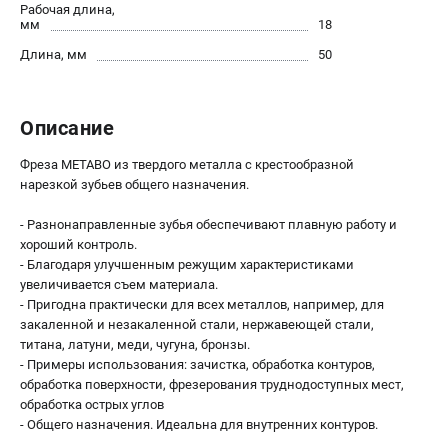
О компании
Рабочая длина,
мм
18
О бренде
Длина, мм
50
Политика обработки персональных данных
Новости
Программа бонусов
Описание
Как нас найти
Пользовательское соглашение
Фреза METABO из твердого металла с крестообразной
нарезкой зубьев общего назначения.
СЕТЕВОЙ ЭЛЕКТРОИНСТРУМЕНТ
- Разнонаправленные зубья обеспечивают плавную работу и
Угловые шлифмашины (УШМ)
хороший контроль.
- Благодаря улучшенным режущим характеристиками
Перфораторы
увеличивается съем материала.
Дрели
- Пригодна практически для всех металлов, например, для
Лобзики
закаленной и незакаленной стали, нержавеющей стали,
Пылесосы
титана, латуни, меди, чугуна, бронзы.
- Примеры использования: зачистка, обработка контуров,
обработка поверхности, фрезерования труднодоступных мест,
АККУМУЛЯТОРНЫЙ ИНСТРУМЕНТ
обработка острых углов
- Общего назначения. Идеальна для внутренних контуров.
Аккумуляторные шуруповерты