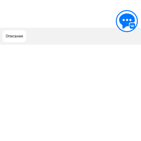
Описание
ПОДДЕРЖКА
Сервисный центр
ИНФОРМАЦИЯ
Юридическим лицам
Контакты
Правила обмена и возврата
Способы оплаты