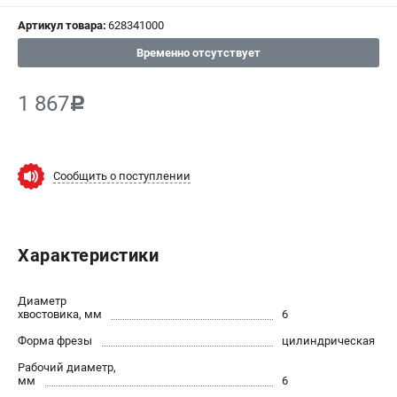
Артикул товара:
628341000
СРАВНЕНИЕ
(
0
)
Временно отсутствует
ИЗБРАННОЕ
(
0
)
1 867
c
МАГАЗИНЫ
СЕРВИС
Сообщить о поступлении
ПОДДЕРЖКА
Сервисный центр
Характеристики
ИНФОРМАЦИЯ
Диаметр
Юридическим лицам
хвостовика, мм
6
Контакты
Форма фрезы
цилиндрическая
Правила обмена и возврата
Рабочий диаметр,
Способы оплаты
мм
6