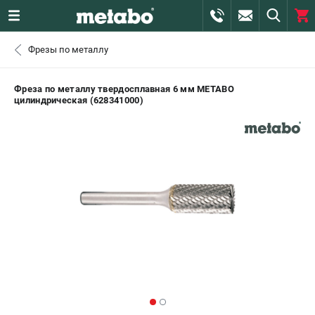
0 
Фрезы по металлу
₽
САНКТ-ПЕТЕРБУРГ
Фреза по металлу твердосплавная 6 мм METABO
цилиндрическая (628341000)
+7 (812) 407-39-48
- ЗАКАЗ ИЗДЕЛИЙ
+7 (911) 360-06-14 | +7 (8112) 59-10-67
- ЗАКАЗ ЗАПЧАСТЕЙ
ЗАКАЗАТЬ ЗАПЧАСТЬ
ВХОД ИЛИ РЕГИСТРАЦИЯ
КАТАЛОГ
АКЦИИ