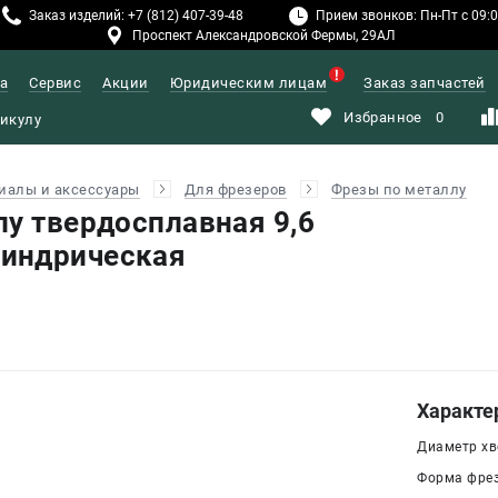
Заказ изделий: +7 (812) 407-39-48
Прием звонков: Пн-Пт с 09:00
Проспект Александровской Фермы, 29АЛ
а
Сервис
Акции
Юридическим лицам
Заказ запчастей
Избранное
0
иалы и аксессуары
Для фрезеров
Фрезы по металлу
лу твердосплавная 9,6
индрическая
Характе
Диаметр хво
Форма фрез