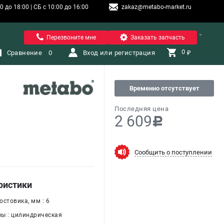
 до 18:00 | СБ с 10:00 до 16:00
zakaz@metabo-market.ru
Санкт-Петербург
Перезвоните мне
Заказать запчасть
0 
Сравнение
0
Вход или регистрация
₽
Временно отсутствует
Последняя цена
2 609
c
Сообщить о поступлении
ристики
стовика, мм : 6
ы : цилиндрическая