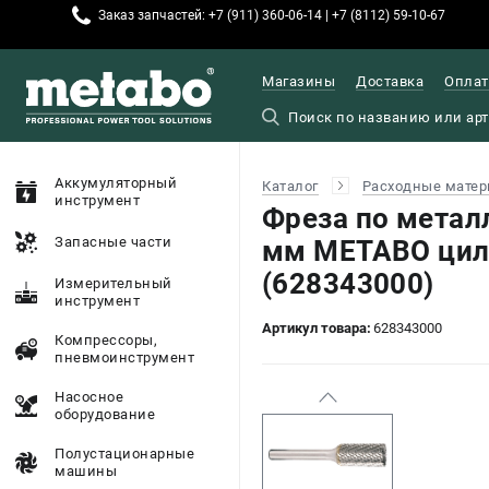
Заказ запчастей: +7 (911) 360-06-14 | +7 (8112) 59-10-67
Магазины
Доставка
Оплат
Аккумуляторный
Каталог
Расходные матер
инструмент
Фреза по метал
Запасные части
мм METABO цил
(628343000)
Измерительный
инструмент
Артикул товара:
628343000
Компрессоры,
пневмоинструмент
Насосное
оборудование
Полустационарные
машины