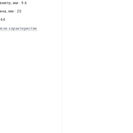
метр, мм : 9.6
на, мм : 20
 64
исок характеристик