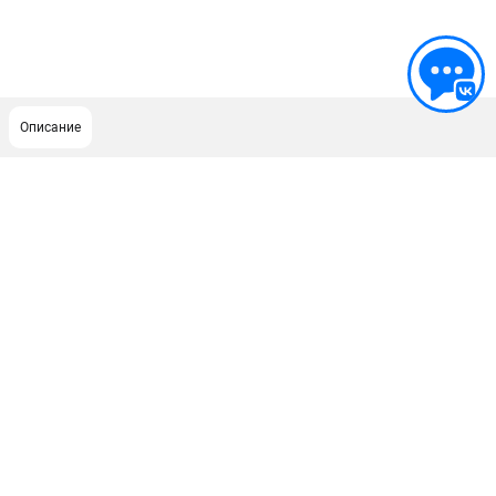
Описание
ПОДДЕРЖКА
Сервисный центр
ИНФОРМАЦИЯ
Юридическим лицам
Контакты
Правила обмена и возврата
Способы оплаты