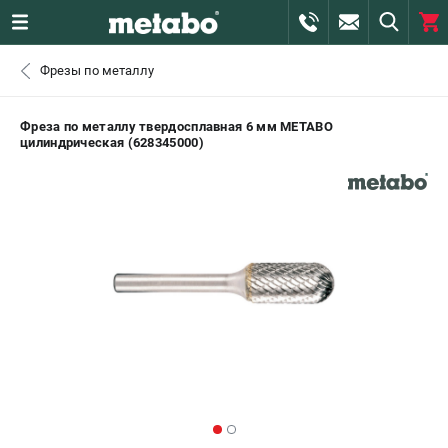
0 
Фрезы по металлу
₽
САНКТ-ПЕТЕРБУРГ
Фреза по металлу твердосплавная 6 мм METABO
цилиндрическая (628345000)
+7 (812) 407-39-48
- ЗАКАЗ ИЗДЕЛИЙ
+7 (911) 360-06-14 | +7 (8112) 59-10-67
- ЗАКАЗ ЗАПЧАСТЕЙ
ЗАКАЗАТЬ ЗАПЧАСТЬ
ВХОД ИЛИ РЕГИСТРАЦИЯ
КАТАЛОГ
АКЦИИ