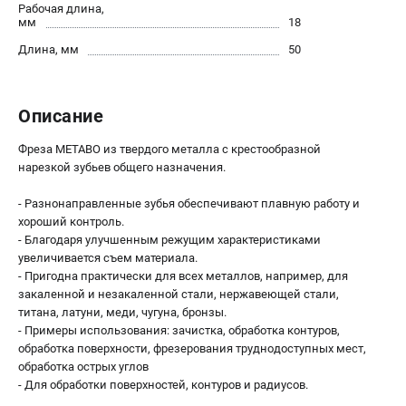
О компании
Рабочая длина,
мм
18
О бренде
Длина, мм
50
Политика обработки персональных данных
Новости
Программа бонусов
Описание
Как нас найти
Пользовательское соглашение
Фреза METABO из твердого металла с крестообразной
нарезкой зубьев общего назначения.
СЕТЕВОЙ ЭЛЕКТРОИНСТРУМЕНТ
- Разнонаправленные зубья обеспечивают плавную работу и
Угловые шлифмашины (УШМ)
хороший контроль.
- Благодаря улучшенным режущим характеристиками
Перфораторы
увеличивается съем материала.
Дрели
- Пригодна практически для всех металлов, например, для
Лобзики
закаленной и незакаленной стали, нержавеющей стали,
Пылесосы
титана, латуни, меди, чугуна, бронзы.
- Примеры использования: зачистка, обработка контуров,
обработка поверхности, фрезерования труднодоступных мест,
АККУМУЛЯТОРНЫЙ ИНСТРУМЕНТ
обработка острых углов
- Для обработки поверхностей, контуров и радиусов.
Аккумуляторные шуруповерты