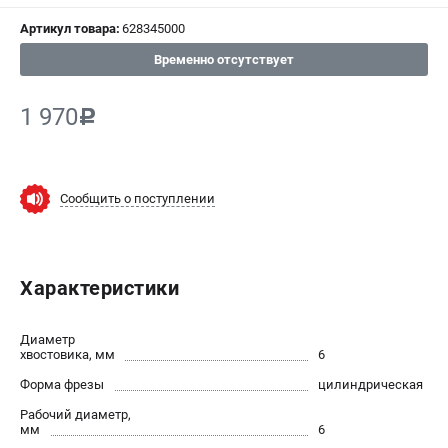
Артикул товара:
628345000
СРАВНЕНИЕ
(
0
)
Временно отсутствует
ИЗБРАННОЕ
(
0
)
1 970
c
МАГАЗИНЫ
СЕРВИС
Сообщить о поступлении
ПОДДЕРЖКА
Сервисный центр
Характеристики
ИНФОРМАЦИЯ
Диаметр
Юридическим лицам
хвостовика, мм
6
Контакты
Форма фрезы
цилиндрическая
Правила обмена и возврата
Рабочий диаметр,
Способы оплаты
мм
6