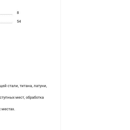
8
54
ей стали, титана, латуни,
ступных мест, обработка
 местах.