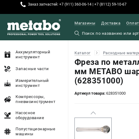
Заказ запчастей: +7 (911) 360-06-14 | +7 (8112) 59-10-67
Магазины
Доставка
Оплат
Аккумуляторный
Каталог
Расходные матер
инструмент
Фреза по метал
Запасные части
мм METABO шар
(628351000)
Измерительный
инструмент
Артикул товара:
628351000
Компрессоры,
пневмоинструмент
Насосное
оборудование
Полустационарные
машины