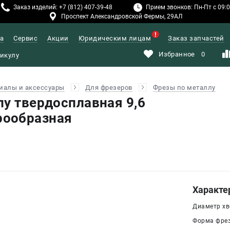
Заказ изделий: +7 (812) 407-39-48
Прием звонков: Пн-Пт с 09:00
Проспект Александровской Фермы, 29АЛ
а
Сервис
Акции
Юридическим лицам
Заказ запчастей
Избранное
0
иалы и аксессуары
Для фрезеров
Фрезы по металлу
лу твердосплавная 9,6
ообразная
Характе
Диаметр хво
Форма фрез