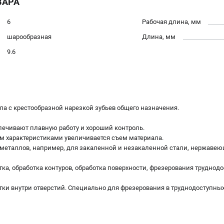
ВАРА
6
Рабочая длина, мм
шарообразная
Длина, мм
9.6
ла с крестообразной нарезкой зубьев общего назначения.
печивают плавную работу и хороший контроль.
м характеристиками увеличивается съем материала.
 металлов, например, для закаленной и незакаленной стали, нержавеющ
ка, обработка контуров, обработка поверхности, фрезерования труднодо
стки внутри отверстий. Специально для фрезерования в труднодоступных