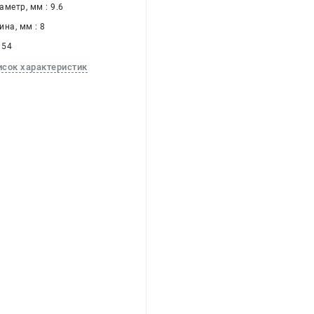
метр, мм : 9.6
на, мм : 8
 54
исок характеристик