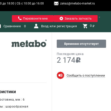
 до 18:00 | СБ с 10:00 до 16:00
zakaz@metabo-market.ru
Санкт-Петербург
Перезвоните мне
Заказать запчасть
0 
Сравнение
0
Вход или регистрация
₽
Временно отсутствует
Последняя цена
2 174
c
Сообщить о поступлении
ристики
стовика, мм : 6
ы : шарообразная