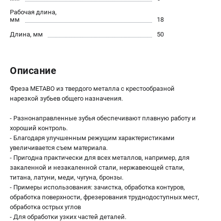
О компании
Рабочая длина,
О бренде
мм
18
Политика обработки персональных данных
Длина, мм
50
Новости
Программа бонусов
Как нас найти
Описание
Пользовательское соглашение
Фреза METABO из твердого металла с крестообразной
нарезкой зубьев общего назначения.
СЕТЕВОЙ ЭЛЕКТРОИНСТРУМЕНТ
- Разнонаправленные зубья обеспечивают плавную работу и
Угловые шлифмашины (УШМ)
хороший контроль.
Перфораторы
- Благодаря улучшенным режущим характеристиками
Дрели
увеличивается съем материала.
Лобзики
- Пригодна практически для всех металлов, например, для
закаленной и незакаленной стали, нержавеющей стали,
Пылесосы
титана, латуни, меди, чугуна, бронзы.
- Примеры использования: зачистка, обработка контуров,
АККУМУЛЯТОРНЫЙ ИНСТРУМЕНТ
обработка поверхности, фрезерования труднодоступных мест,
обработка острых углов
Аккумуляторные шуруповерты
- Для обработки узких частей деталей.