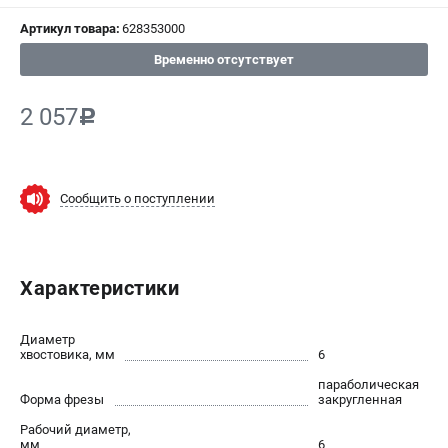
Артикул товара:
628353000
СРАВНЕНИЕ
(
0
)
Временно отсутствует
ИЗБРАННОЕ
(
0
)
2 057
c
МАГАЗИНЫ
СЕРВИС
Сообщить о поступлении
ПОДДЕРЖКА
Сервисный центр
Характеристики
ИНФОРМАЦИЯ
Диаметр
Юридическим лицам
хвостовика, мм
6
Контакты
параболическая
Форма фрезы
закругленная
Правила обмена и возврата
Способы оплаты
Рабочий диаметр,
мм
6