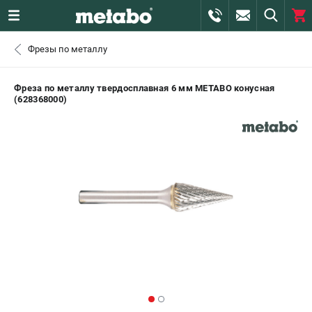
0 
Фрезы по металлу
₽
САНКТ-ПЕТЕРБУРГ
Фреза по металлу твердосплавная 6 мм METABO конусная
(628368000)
+7 (812) 407-39-48
- ЗАКАЗ ИЗДЕЛИЙ
+7 (911) 360-06-14 | +7 (8112) 59-10-67
- ЗАКАЗ ЗАПЧАСТЕЙ
ЗАКАЗАТЬ ЗАПЧАСТЬ
ВХОД ИЛИ РЕГИСТРАЦИЯ
КАТАЛОГ
АКЦИИ