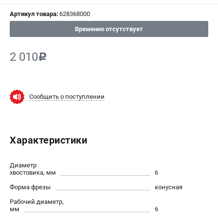
Артикул товара:
628368000
СРАВНЕНИЕ
(
0
)
Временно отсутствует
ИЗБРАННОЕ
(
0
)
2 010
c
МАГАЗИНЫ
СЕРВИС
Сообщить о поступлении
ПОДДЕРЖКА
Сервисный центр
Характеристики
ИНФОРМАЦИЯ
Диаметр
Юридическим лицам
хвостовика, мм
6
Контакты
Форма фрезы
конусная
Правила обмена и возврата
Рабочий диаметр,
Способы оплаты
мм
6