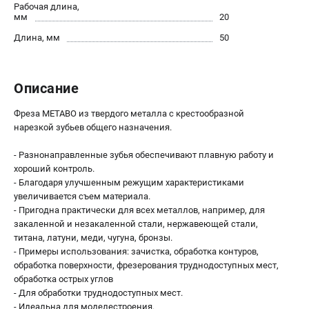
О компании
Рабочая длина,
мм
20
О бренде
Длина, мм
50
Политика обработки персональных данных
Новости
Программа бонусов
Описание
Как нас найти
Пользовательское соглашение
Фреза METABO из твердого металла с крестообразной
нарезкой зубьев общего назначения.
СЕТЕВОЙ ЭЛЕКТРОИНСТРУМЕНТ
- Разнонаправленные зубья обеспечивают плавную работу и
Угловые шлифмашины (УШМ)
хороший контроль.
- Благодаря улучшенным режущим характеристиками
Перфораторы
увеличивается съем материала.
Дрели
- Пригодна практически для всех металлов, например, для
Лобзики
закаленной и незакаленной стали, нержавеющей стали,
Пылесосы
титана, латуни, меди, чугуна, бронзы.
- Примеры использования: зачистка, обработка контуров,
обработка поверхности, фрезерования труднодоступных мест,
АККУМУЛЯТОРНЫЙ ИНСТРУМЕНТ
обработка острых углов
- Для обработки труднодоступных мест.
Аккумуляторные шуруповерты
- Идеальна для моделестроения.