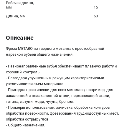
О компании
Рабочая длина,
мм
15
О бренде
Длина, мм
60
Политика обработки персональных данных
Новости
Программа бонусов
Описание
Как нас найти
Пользовательское соглашение
Фреза METABO из твердого металла с крестообразной
нарезкой зубьев общего назначения.
СЕТЕВОЙ ЭЛЕКТРОИНСТРУМЕНТ
- Разнонаправленные зубья обеспечивают плавную работу и
Угловые шлифмашины (УШМ)
хороший контроль.
- Благодаря улучшенным режущим характеристиками
Перфораторы
увеличивается съем материала.
Дрели
- Пригодна практически для всех металлов, например, для
Лобзики
закаленной и незакаленной стали, нержавеющей стали,
Пылесосы
титана, латуни, меди, чугуна, бронзы.
- Примеры использования: зачистка, обработка контуров,
обработка поверхности, фрезерования труднодоступных мест,
АККУМУЛЯТОРНЫЙ ИНСТРУМЕНТ
обработка острых углов
- Общего назначения.
Аккумуляторные шуруповерты