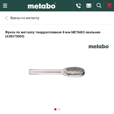
0 
Фрезы по металлу
₽
САНКТ-ПЕТЕРБУРГ
Фреза по металлу твердосплавная 8 мм METABO овальная
(628373000)
+7 (812) 407-39-48
- ЗАКАЗ ИЗДЕЛИЙ
+7 (911) 360-06-14 | +7 (8112) 59-10-67
- ЗАКАЗ ЗАПЧАСТЕЙ
ЗАКАЗАТЬ ЗАПЧАСТЬ
ВХОД ИЛИ РЕГИСТРАЦИЯ
КАТАЛОГ
АКЦИИ