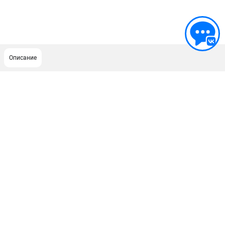
Описание
ПОДДЕРЖКА
Сервисный центр
ИНФОРМАЦИЯ
Юридическим лицам
Контакты
Правила обмена и возврата
Способы оплаты