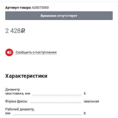
Артикул товара:
628373000
СРАВНЕНИЕ
(
0
)
Временно отсутствует
ИЗБРАННОЕ
(
0
)
2 428
c
МАГАЗИНЫ
СЕРВИС
Сообщить о поступлении
ПОДДЕРЖКА
Сервисный центр
Характеристики
ИНФОРМАЦИЯ
Диаметр
Юридическим лицам
хвостовика, мм
6
Контакты
Форма фрезы
овальная
Правила обмена и возврата
Рабочий диаметр,
Способы оплаты
мм
8