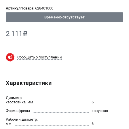
Артикул товара:
628401000
СРАВНЕНИЕ
(
0
)
Временно отсутствует
ИЗБРАННОЕ
(
0
)
2 111
c
МАГАЗИНЫ
СЕРВИС
Сообщить о поступлении
ПОДДЕРЖКА
Сервисный центр
Характеристики
ИНФОРМАЦИЯ
Диаметр
Юридическим лицам
хвостовика, мм
6
Контакты
Форма фрезы
конусная
Правила обмена и возврата
Рабочий диаметр,
Способы оплаты
мм
6