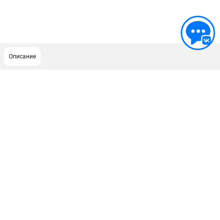
Описание
ПОДДЕРЖКА
Сервисный центр
ИНФОРМАЦИЯ
Юридическим лицам
Контакты
Правила обмена и возврата
Способы оплаты