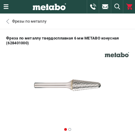
0 
Фрезы по металлу
₽
САНКТ-ПЕТЕРБУРГ
Фреза по металлу твердосплавная 6 мм METABO конусная
(628401000)
+7 (812) 407-39-48
- ЗАКАЗ ИЗДЕЛИЙ
+7 (911) 360-06-14 | +7 (8112) 59-10-67
- ЗАКАЗ ЗАПЧАСТЕЙ
ЗАКАЗАТЬ ЗАПЧАСТЬ
ВХОД ИЛИ РЕГИСТРАЦИЯ
КАТАЛОГ
АКЦИИ