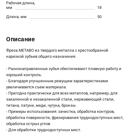
О компании
Рабочая длина,
мм
18
О бренде
Длина, мм
50
Политика обработки персональных данных
Новости
Программа бонусов
Описание
Как нас найти
Пользовательское соглашение
Фреза METABO из твердого металла с крестообразной
нарезкой зубьев общего назначения.
СЕТЕВОЙ ЭЛЕКТРОИНСТРУМЕНТ
- Разнонаправленные зубья обеспечивают плавную работу и
Угловые шлифмашины (УШМ)
хороший контроль.
- Благодаря улучшенным режущим характеристиками
Перфораторы
увеличивается съем материала.
Дрели
- Пригодна практически для всех металлов, например, для
Лобзики
закаленной и незакаленной стали, нержавеющей стали,
Пылесосы
титана, латуни, меди, чугуна, бронзы.
- Примеры использования: зачистка, обработка контуров,
обработка поверхности, фрезерования труднодоступных мест,
АККУМУЛЯТОРНЫЙ ИНСТРУМЕНТ
обработка острых углов
- Для обработки труднодоступных мест.
Аккумуляторные шуруповерты