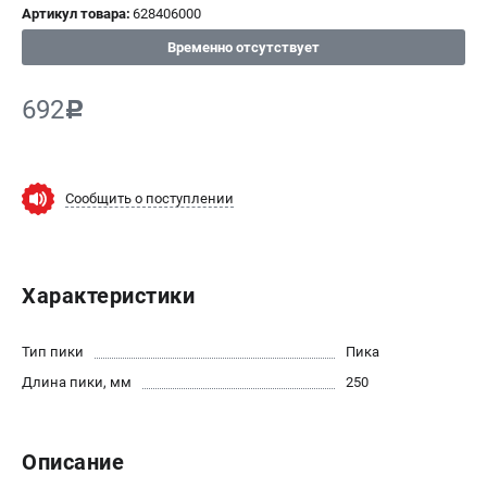
Артикул товара:
628406000
СРАВНЕНИЕ
(
0
)
Временно отсутствует
ИЗБРАННОЕ
(
0
)
692
c
МАГАЗИНЫ
Сообщить о поступлении
СЕРВИС
ПОДДЕРЖКА
Характеристики
Сервисный центр
ИНФОРМАЦИЯ
Тип пики
Пика
Длина пики, мм
250
Юридическим лицам
Контакты
Правила обмена и возврата
Описание
Способы оплаты