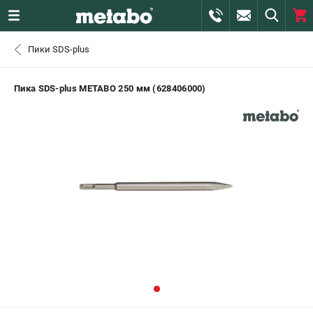
0 
Пики SDS-plus
₽
САНКТ-ПЕТЕРБУРГ
Пика SDS-plus METABO 250 мм (628406000)
+7 (812) 407-39-48
- ЗАКАЗ ИЗДЕЛИЙ
+7 (911) 360-06-14 | +7 (8112) 59-10-67
- ЗАКАЗ ЗАПЧАСТЕЙ
ЗАКАЗАТЬ ЗАПЧАСТЬ
ВХОД ИЛИ РЕГИСТРАЦИЯ
КАТАЛОГ
АКЦИИ