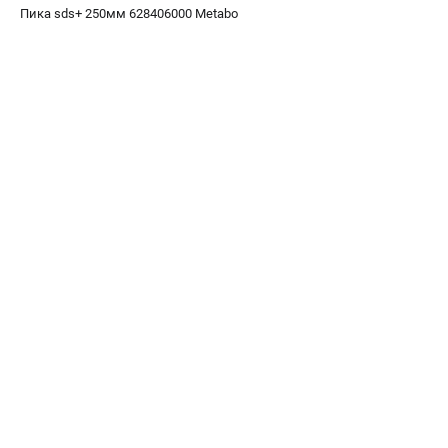
О компании
Пика sds+ 250мм 628406000 Metabo
О бренде
Политика обработки персональных данных
Новости
Программа бонусов
Как нас найти
Пользовательское соглашение
СЕТЕВОЙ ЭЛЕКТРОИНСТРУМЕНТ
Угловые шлифмашины (УШМ)
Перфораторы
Дрели
Лобзики
Пылесосы
АККУМУЛЯТОРНЫЙ ИНСТРУМЕНТ
Аккумуляторные шуруповерты