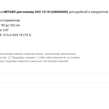
чка
METABO для ножниц SGS 12/18 (628426000)
для удобной и аккуратной 
 инструментов
 90 до 102 см
а 125°
 12 Q и SGS 18 LTX Q
ния дилера менять комплектацию, технические, визуальные
ства. 2.) Продавец снимает с себя ответственность за полную
ного подбора клиентом запасных частей для изделия.