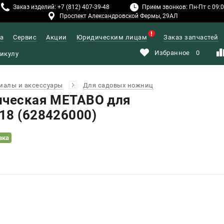
Заказ изделий: +7 (812) 407-39-48
Прием звонков: Пн-Пт с 09:00
Проспект Александровской Фермы, 29АЛ
а
Сервис
Акции
Юридическим лицам
Заказ запчастей
Избранное
0
иалы и аксессуары
Для садовых ножниц
ическая METABO для
18 (628426000)
вка