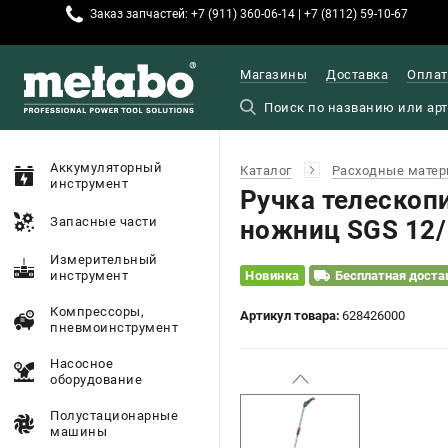
Заказ запчастей: +7 (911) 360-06-14 | +7 (8112) 59-10-67
Магазины
Доставка
Оплат
Аккумуляторный
Каталог
Расходные матер
инструмент
Ручка телескоп
Запасные части
ножниц SGS 12/
Измерительный
инструмент
Новинка
Бесплатная доста
Компрессоры,
Артикул товара:
628426000
пневмоинструмент
Насосное
оборудование
Полустационарные
машины