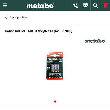
0 
Наборы бит
₽
САНКТ-ПЕТЕРБУРГ
Набор бит METABO 3 предмета (628537000)
+7 (812) 407-39-48
- ЗАКАЗ ИЗДЕЛИЙ
+7 (911) 360-06-14 | +7 (8112) 59-10-67
- ЗАКАЗ ЗАПЧАСТЕЙ
ЗАКАЗАТЬ ЗАПЧАСТЬ
ВХОД ИЛИ РЕГИСТРАЦИЯ
КАТАЛОГ
АКЦИИ