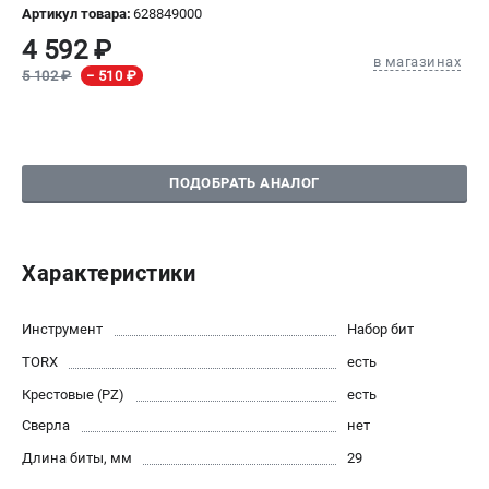
Артикул товара:
628849000
СРАВНЕНИЕ
(
0
)
4 592 ₽
в магазинах
5 102 ₽
− 510 ₽
ИЗБРАННОЕ
(
0
)
МАГАЗИНЫ
ПОДОБРАТЬ АНАЛОГ
СЕРВИС
ПОДДЕРЖКА
Характеристики
Сервисный центр
Инструмент
Набор бит
ИНФОРМАЦИЯ
TORX
есть
Юридическим лицам
Крестовые (PZ)
есть
Контакты
Сверла
нет
Правила обмена и возврата
Длина биты, мм
29
Способы оплаты