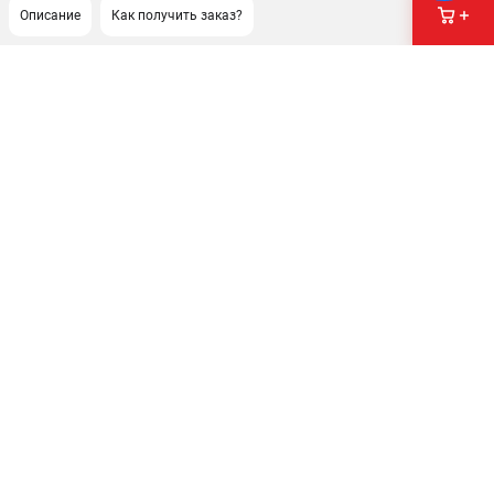
Описание
Как получить заказ?
ПОДДЕРЖКА
Сервисный центр
ИНФОРМАЦИЯ
Юридическим лицам
Контакты
Правила обмена и возврата
Способы оплаты
О компании
О бренде
Политика обработки персональных данных
Новости