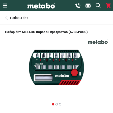
0 
Наборы бит
₽
САНКТ-ПЕТЕРБУРГ
Набор бит METABO Impact 8 предметов (628849000)
+7 (812) 407-39-48
- ЗАКАЗ ИЗДЕЛИЙ
+7 (911) 360-06-14 | +7 (8112) 59-10-67
- ЗАКАЗ ЗАПЧАСТЕЙ
ЗАКАЗАТЬ ЗАПЧАСТЬ
ВХОД ИЛИ РЕГИСТРАЦИЯ
КАТАЛОГ
АКЦИИ