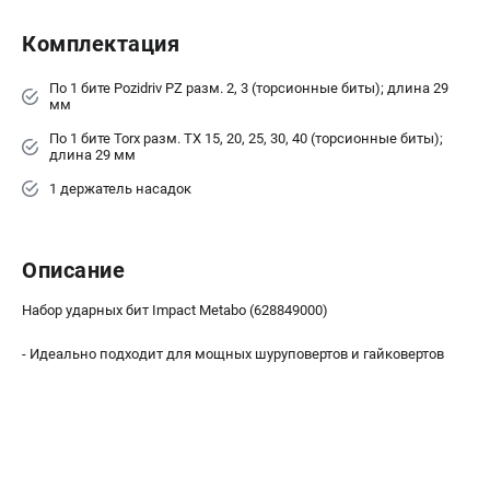
О компании
О бренде
Комплектация
Политика обработки персональных данных
Новости
По 1 бите Pozidriv PZ разм. 2, 3 (торсионные биты); длина 29
мм
Программа бонусов
По 1 бите Torx разм. TX 15, 20, 25, 30, 40 (торсионные биты);
Как нас найти
длина 29 мм
Пользовательское соглашение
1 держатель насадок
СЕТЕВОЙ ЭЛЕКТРОИНСТРУМЕНТ
Угловые шлифмашины (УШМ)
Описание
Перфораторы
Набор ударных бит Impact Metabo (628849000)
Дрели
Лобзики
- Идеально подходит для мощных шуруповертов и гайковертов
Пылесосы
АККУМУЛЯТОРНЫЙ ИНСТРУМЕНТ
Аккумуляторные шуруповерты