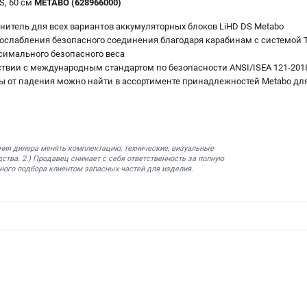
S, 60 см
METABO (628966000)
итель для всех вариантов аккумуляторных блоков LiHD DS Metabo
 ослабления безопасного соединения благодаря карабинам с системой T
имального безопасного веса
ствии с международным стандартом по безопасности ANSI/ISEA 121-201
ы от падения можно найти в ассортименте принадлежностей Metabo дл
ния дилера менять комплектацию, технические, визуальные
ства. 2.) Продавец снимает с себя ответственность за полную
ного подбора клиентом запасных частей для изделия.