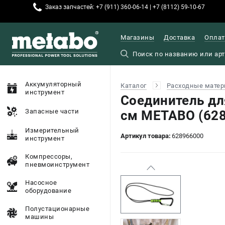
Заказ запчастей: +7 (911) 360-06-14 | +7 (8112) 59-10-67
Магазины
Доставка
Оплат
Аккумуляторный
Каталог
Расходные матер
инструмент
Соединитель дл
Запасные части
см METABO (62
Измерительный
Артикул товара:
628966000
инструмент
Компрессоры,
пневмоинструмент
Насосное
оборудование
Полустационарные
машины