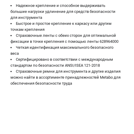
О компании
Надежное крепление и способное выдерживать
О бренде
большие нагрузки удлинение для средств безопасности
Политика обработки персональных данных
для инструмента
Быстрое и простое крепление к каркасу или другим
Новости
точкам крепления
Программа бонусов
Страховочные ленты с обеих сторон для оптимальной
Как нас найти
фиксации в точке крепления с помощью ленты 628964000
Пользовательское соглашение
Четкая идентификация максимального безопасного
веса
Сертифицировано в соответствии с международным
СЕТЕВОЙ ЭЛЕКТРОИНСТРУМЕНТ
стандартом по безопасности ANSI/ISEA 121-2018
Страховочные ремни для инструмента и другие изделия
Угловые шлифмашины (УШМ)
можно найти в ассортименте принадлежностей Metabo для
Перфораторы
обеспечения безопасности труда
Дрели
Лобзики
Пылесосы
АККУМУЛЯТОРНЫЙ ИНСТРУМЕНТ
Аккумуляторные шуруповерты