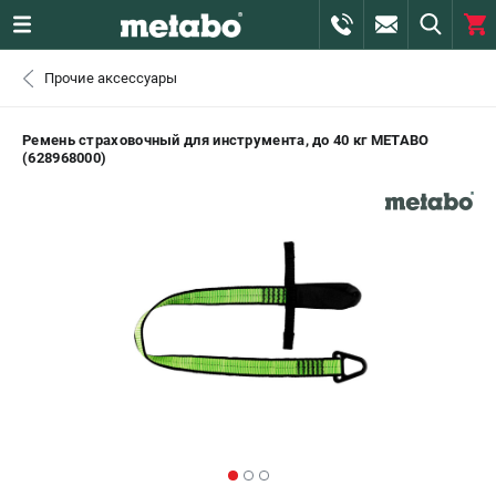
0 
Прочие аксессуары
₽
САНКТ-ПЕТЕРБУРГ
Ремень страховочный для инструмента, до 40 кг METABO
(628968000)
+7 (812) 407-39-48
- ЗАКАЗ ИЗДЕЛИЙ
+7 (911) 360-06-14 | +7 (8112) 59-10-67
- ЗАКАЗ ЗАПЧАСТЕЙ
ЗАКАЗАТЬ ЗАПЧАСТЬ
ВХОД ИЛИ РЕГИСТРАЦИЯ
КАТАЛОГ
АКЦИИ