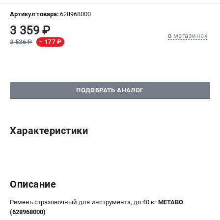
Артикул товара:
628968000
СРАВНЕНИЕ
(
0
)
3 359 ₽
в магазинах
3 536 ₽
− 177 ₽
ИЗБРАННОЕ
(
0
)
МАГАЗИНЫ
ПОДОБРАТЬ АНАЛОГ
СЕРВИС
ПОДДЕРЖКА
Характеристики
Сервисный центр
ИНФОРМАЦИЯ
Юридическим лицам
Описание
Контакты
Правила обмена и возврата
Ремень страховочный для инструмента, до 40 кг
METABO
Способы оплаты
(628968000)