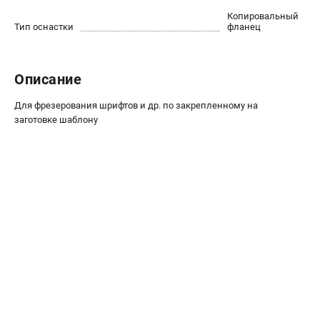
О компании
Копировальный
О бренде
Тип оснастки
фланец
Политика обработки персональных данных
Новости
Программа бонусов
Описание
Как нас найти
Для фрезерования шрифтов и др. по закрепленному на
Пользовательское соглашение
заготовке шаблону
СЕТЕВОЙ ЭЛЕКТРОИНСТРУМЕНТ
Угловые шлифмашины (УШМ)
Перфораторы
Дрели
Лобзики
Пылесосы
АККУМУЛЯТОРНЫЙ ИНСТРУМЕНТ
Аккумуляторные шуруповерты