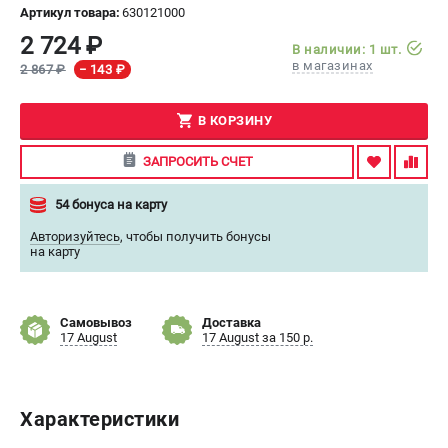
Артикул товара:
630121000
СРАВНЕНИЕ
(
0
)
2 724 ₽
В наличии: 1 шт.
в магазинах
2 867 ₽
− 143 ₽
ИЗБРАННОЕ
(
0
)
В КОРЗИНУ
МАГАЗИНЫ
ЗАПРОСИТЬ СЧЕТ
СЕРВИС
54 бонуса на карту
Авторизуйтесь
,
чтобы получить бонусы
ПОДДЕРЖКА
на карту
Сервисный центр
ИНФОРМАЦИЯ
Самовывоз
Доставка
17 August
17 August за 150 р.
Юридическим лицам
Контакты
Правила обмена и возврата
Характеристики
Способы оплаты