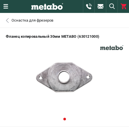
0 
Оснастка для фрезеров
₽
САНКТ-ПЕТЕРБУРГ
Фланец копировальный 30мм METABO (630121000)
+7 (812) 407-39-48
- ЗАКАЗ ИЗДЕЛИЙ
+7 (911) 360-06-14 | +7 (8112) 59-10-67
- ЗАКАЗ ЗАПЧАСТЕЙ
ЗАКАЗАТЬ ЗАПЧАСТЬ
ВХОД ИЛИ РЕГИСТРАЦИЯ
КАТАЛОГ
АКЦИИ