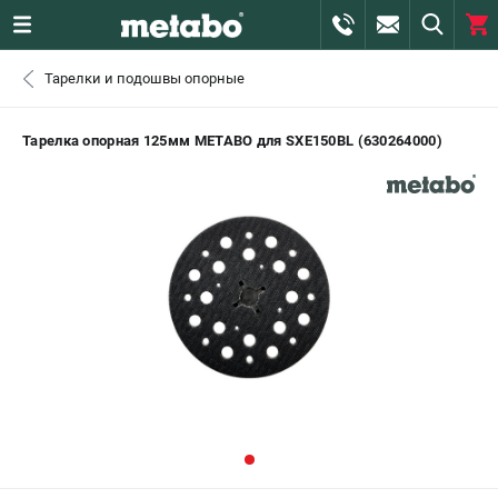
0 
Тарелки и подошвы опорные
₽
САНКТ-ПЕТЕРБУРГ
Тарелка опорная 125мм METABO для SXE150BL (630264000)
+7 (812) 407-39-48
- ЗАКАЗ ИЗДЕЛИЙ
+7 (911) 360-06-14 | +7 (8112) 59-10-67
- ЗАКАЗ ЗАПЧАСТЕЙ
ЗАКАЗАТЬ ЗАПЧАСТЬ
ВХОД ИЛИ РЕГИСТРАЦИЯ
КАТАЛОГ
АКЦИИ