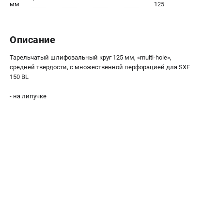
О компании
мм
125
О бренде
Политика обработки персональных данных
Описание
Новости
Программа бонусов
Тарельчатый шлифовальный круг 125 мм, «multi-hole»,
Как нас найти
средней твердости, с множественной перфорацией для SXE
Пользовательское соглашение
150 BL
- на липучке
СЕТЕВОЙ ЭЛЕКТРОИНСТРУМЕНТ
Угловые шлифмашины (УШМ)
Перфораторы
Дрели
Лобзики
Пылесосы
АККУМУЛЯТОРНЫЙ ИНСТРУМЕНТ
Аккумуляторные шуруповерты