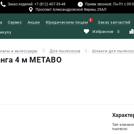
Заказ изделий: +7 (812) 407-39-48
Прием звонков: Пн-Пт с 09:00
Проспект Александровской Фермы, 29АЛ
а
Сервис
Акции
Юридическим лицам
Заказ запчастей
Избранное
0
иалы и аксессуары
Для пылесосов
Шланги для пылесос
нга 4 м METABO
Характе
Тип клинин
пылесос