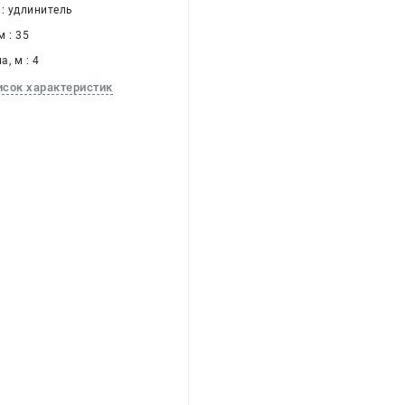
 : удлинитель
 : 35
, м : 4
исок характеристик