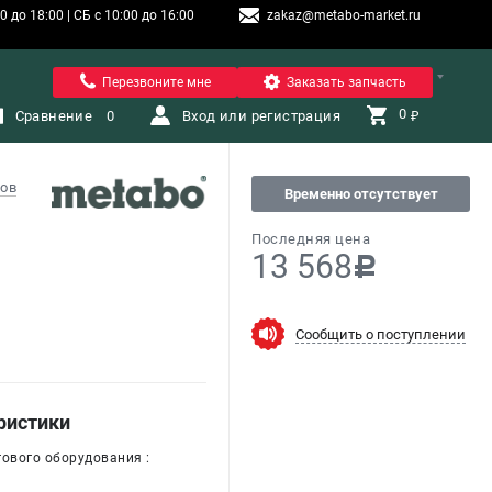
 до 18:00 | СБ с 10:00 до 16:00
zakaz@metabo-market.ru
Санкт-Петербург
Перезвоните мне
Заказать запчасть
0 
Сравнение
0
Вход или регистрация
₽
ов
Временно отсутствует
Последняя цена
13 568
c
Сообщить о поступлении
ристики
гового оборудования :